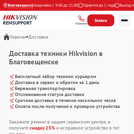
4.9 на Яндекс
Благовещенск
Ежедневно с 9:00 до 21:00
Гарантия до 1 года
Выезд ма
Заявка
REMSUPPORT
Позвонить
Главная
Доставка
Доставка техники Hikvision в
Благовещенске
Бесплатный забор техники курьером
Доставка в сервис и обратно за 1 день
Бережная транспортировка
Отслеживание статуса доставки
Срочная доставка в течение нескольких часов
Оплата после получения и проверки устройства
Закажите ремонт в нашем сервисном центре, и
получите
скидку 25%
и исправное устройство в тот
же день