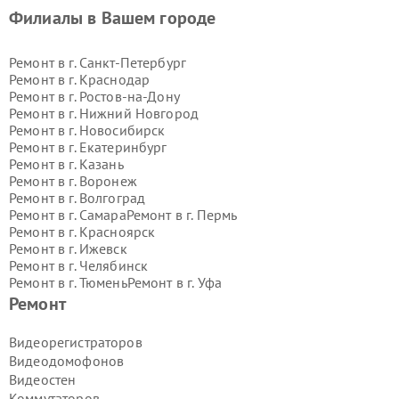
Филиалы в Вашем городе
Ремонт в г.
Санкт-Петербург
Ремонт в г.
Краснодар
Ремонт в г.
Ростов-на-Дону
Ремонт в г.
Нижний Новгород
Ремонт в г.
Новосибирск
Ремонт в г.
Екатеринбург
Ремонт в г.
Казань
Ремонт в г.
Воронеж
Ремонт в г.
Волгоград
Ремонт в г.
Самара
Ремонт в г.
Пермь
Ремонт в г.
Красноярск
Ремонт в г.
Ижевск
Ремонт в г.
Челябинск
Ремонт в г.
Тюмень
Ремонт в г.
Уфа
Ремонт в г.
Омск
Ремонт в г.
Иркутск
Ремонт
Ремонт в г.
Ярославль
Ремонт в г.
Саратов
Видеорегистраторов
Ремонт в г.
Барнаул
Видеодомофонов
Ремонт в г.
Тольятти
Видеостен
Ремонт в г.
Хабаровск
Коммутаторов