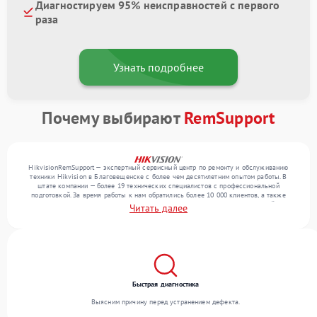
Диагностируем 95% неисправностей с первого
раза
Узнать подробнее
Почему выбирают
RemSupport
HikvisionRemSupport — экспертный сервисный центр по ремонту и обслуживанию
техники Hikvision в Благовещенске с более чем десятилетним опытом работы. В
штате компании — более 19 технических специалистов с профессиональной
подготовкой. За время работы к нам обратились более 10 000 клиентов, а также
выполнено общее число ремонтов превысило 12 000. Ежемесячно в сервисный центр
Читать далее
поступает от 300 устройств, включая , , . Мы работаем с широким спектром
неисправностей и поддерживаем высокий стандарт качества благодаря
квалификации мастеров.
Быстрая диагностика
Выясним причину перед устранением дефекта.