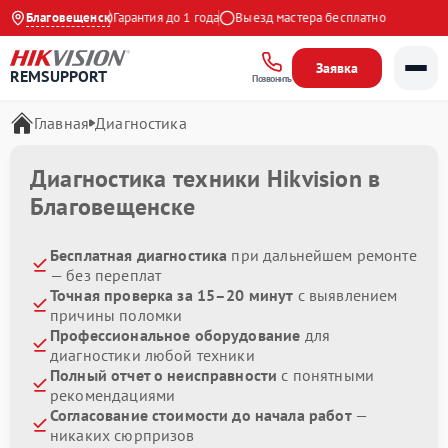
9:00 до 21:00
Благовещенск
Гарантия до 1 года
Выезд мастера бесплатно
Заявка
REMSUPPORT
Позвонить
Главная
Диагностика
Диагностика техники Hikvision в
Благовещенске
Бесплатная диагностика
при дальнейшем ремонте
— без переплат
Точная проверка за 15–20 минут
с выявлением
причины поломки
Профессиональное оборудование
для
диагностики любой техники
Полный отчет о неисправности
с понятными
рекомендациями
Согласование стоимости до начала работ
—
никаких сюрпризов