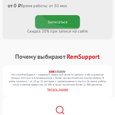
от 0 ₽
Время работы: от 30 мин
Записаться
Скидка 20% при записи на сайте
Почему выбирают
RemSupport
HikvisionRemSupport — надежный сервисный центр по ремонту и обслуживанию
техники Hikvision в Благовещенске с более чем десятилетним опытом работы. В
штате компании — от 10 до 16 мастеров с подтвержденным опытом. За время работы
число клиентов превысило 10 000, а также выполнено более 12 000 ремонтов.
Ежемесячно в сервисный центр поступает свыше 300 единиц техники, включая , , . Мы
Читать далее
устраняем поломки любой сложности и предлагаем стабильный уровень сервиса
благодаря квалификации мастеров.