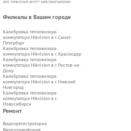
ООО "СЕРВИСНЫЙ ЦЕНТР"* 6685170650*668501001
Филиалы в Вашем городе
Калибровка тепловизора
коммутатора Hikvision в г.
Санкт-
Петербург
Калибровка тепловизора
коммутатора Hikvision в г.
Краснодар
Калибровка тепловизора
коммутатора Hikvision в г.
Ростов-на-
Дону
Калибровка тепловизора
коммутатора Hikvision в г.
Нижний
Новгород
Калибровка тепловизора
коммутатора Hikvision в г.
Новосибирск
Калибровка тепловизора
Ремонт
коммутатора Hikvision в г.
Екатеринбург
Видеорегистраторов
Калибровка тепловизора
Видеодомофонов