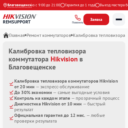
ндекс
Благовещенск
Ежедневно с 9:00 до 21:00
Гарантия до 1 года
Выезд мастера бес
Заявка
REMSUPPORT
Позвонить
Главная
Ремонт коммутаторов
Калибровка тепловизора
Калибровка тепловизора
коммутатора
Hikvision
в
Благовещенске
Калибровка тепловизора коммутаторов Hikvision
от 20 мин
— экспресс-обслуживание
До 30% экономии
— самые выгодные условия
Контроль на каждом этапе
— прозрачный процесс
Диагностика Hikvision от 10 мин
— быстрый
результат
Официальная гарантия до 12 мес.
— любые
проверки результата