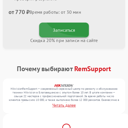
от 770 ₽
Время работы: от 30 мин
Записаться
Скидка 20% при записи на сайте
Почему выбирают
RemSupport
HikvisionRemSupport — современный сервисный центр по ремонту и обслуживанию
техники Hikvision в Благовещенске с опытом более 10 лет. В штате компании —
свыше 22 мастеров с профессиональной подготовкой. За время работы число
клиентов превысило 10 000, а также выполнено более 12 000 ремонтов. Ежемесячно в
сервисный центр поступает более 300 устройств, включая , , . Мы работаем с широким
Читать далее
спектром неисправностей и обеспечиваем надежный результат благодаря
использованию современного оборудования.