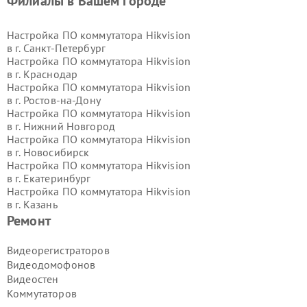
Филиалы в Вашем городе
Настройка ПО коммутатора Hikvision
в г.
Санкт-Петербург
Настройка ПО коммутатора Hikvision
в г.
Краснодар
Настройка ПО коммутатора Hikvision
в г.
Ростов-на-Дону
Настройка ПО коммутатора Hikvision
в г.
Нижний Новгород
Настройка ПО коммутатора Hikvision
в г.
Новосибирск
Настройка ПО коммутатора Hikvision
в г.
Екатеринбург
Настройка ПО коммутатора Hikvision
в г.
Казань
Настройка ПО коммутатора Hikvision
Ремонт
в г.
Воронеж
Настройка ПО коммутатора Hikvision
Видеорегистраторов
в г.
Волгоград
Видеодомофонов
Настройка ПО коммутатора Hikvision
Видеостен
в г.
Самара
Коммутаторов
Настройка ПО коммутатора Hikvision