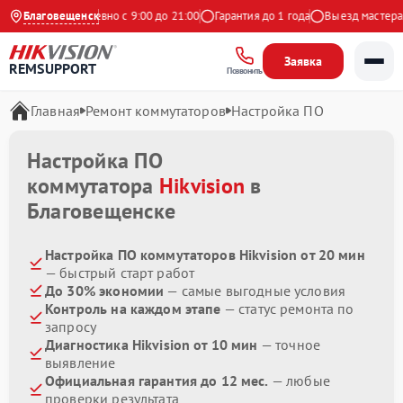
 Яндекс
Благовещенск
Ежедневно с 9:00 до 21:00
Гарантия до 1 года
Выезд мастера б
Заявка
REMSUPPORT
Позвонить
Главная
Ремонт коммутаторов
Настройка ПО
Настройка ПО
коммутатора
Hikvision
в
Благовещенске
Настройка ПО коммутаторов Hikvision от 20 мин
— быстрый старт работ
До 30% экономии
— самые выгодные условия
Контроль на каждом этапе
— статус ремонта по
запросу
Диагностика Hikvision от 10 мин
— точное
выявление
Официальная гарантия до 12 мес.
— любые
проверки результата