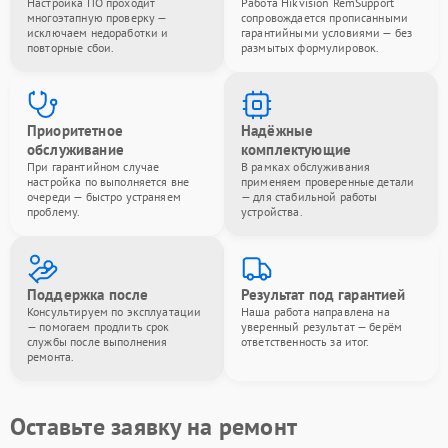
Настройка ПО проходит
Работа Hikvision RemSupport
многоэтапную проверку —
сопровождается прописанными
исключаем недоработки и
гарантийными условиями — без
повторные сбои.
размытых формулировок.
Приоритетное
Надёжные
обслуживание
комплектующие
При гарантийном случае
В рамках обслуживания
настройка по выполняется вне
применяем проверенные детали
очереди — быстро устраняем
— для стабильной работы
проблему.
устройства.
Поддержка после
Результат под гарантией
Консультируем по эксплуатации
Наша работа направлена на
— помогаем продлить срок
уверенный результат — берём
службы после выполнения
ответственность за итог.
ремонта.
Оставьте заявку на ремонт