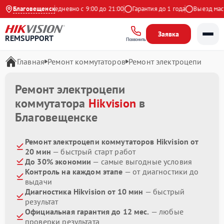
9 на Яндекс
Благовещенск
Ежедневно с 9:00 до 21:00
Гарантия до 1 года
Выезд масте
Заявка
REMSUPPORT
Позвонить
Главная
Ремонт коммутаторов
Ремонт электроцепи
Ремонт электроцепи
коммутатора
Hikvision
в
Благовещенске
Ремонт электроцепи коммутаторов Hikvision от
20 мин
— быстрый старт работ
До 30% экономии
— самые выгодные условия
Контроль на каждом этапе
— от диагностики до
выдачи
Диагностика Hikvision от 10 мин
— быстрый
результат
Официальная гарантия до 12 мес.
— любые
проверки результата