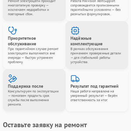
Ремонт электроцепи проходит
Работа Hikvision RemSupport
многоэтапную проверку —
сопровождается прописанными
исключаем недоработки и
гарантийными условиями — без
повторные сбои.
размытых формулировок.
Приоритетное
Надёжные
обслуживание
комплектующие
При гарантийном случае ремонт
В рамках обслуживания
электроцепи выполняется вне
применяем проверенные детали
очереди — быстро устраняем
— для стабильной работы
проблему.
устройства.
Поддержка после
Результат под гарантией
Консультируем по эксплуатации
Наша работа направлена на
— помогаем продлить срок
уверенный результат — берём
службы после выполнения
ответственность за итог.
ремонта.
Оставьте заявку на ремонт