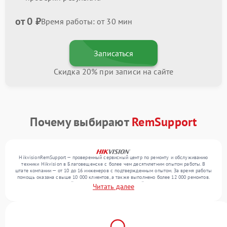
от 0 ₽
Время работы: от 30 мин
Записаться
Скидка 20% при записи на сайте
Почему выбирают
RemSupport
HikvisionRemSupport — проверенный сервисный центр по ремонту и обслуживанию
техники Hikvision в Благовещенске с более чем десятилетним опытом работы. В
штате компании — от 10 до 16 инженеров с подтвержденным опытом. За время работы
помощь оказана свыше 10 000 клиентов, а также выполнено более 12 000 ремонтов.
Ежемесячно в сервисный центр поступает от 300 устройств, включая , , . Мы работаем
Читать далее
с широким спектром неисправностей и поддерживаем высокий стандарт качества
благодаря использованию современного оборудования.