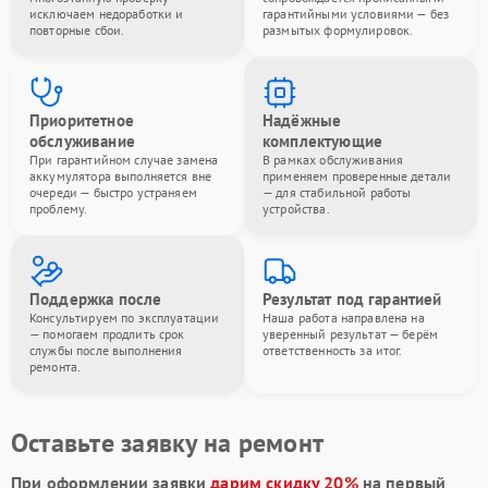
исключаем недоработки и
гарантийными условиями — без
повторные сбои.
размытых формулировок.
Приоритетное
Надёжные
обслуживание
комплектующие
При гарантийном случае замена
В рамках обслуживания
аккумулятора выполняется вне
применяем проверенные детали
очереди — быстро устраняем
— для стабильной работы
проблему.
устройства.
Поддержка после
Результат под гарантией
Консультируем по эксплуатации
Наша работа направлена на
— помогаем продлить срок
уверенный результат — берём
службы после выполнения
ответственность за итог.
ремонта.
Оставьте заявку на ремонт
При оформлении заявки
дарим скидку 20%
на первый