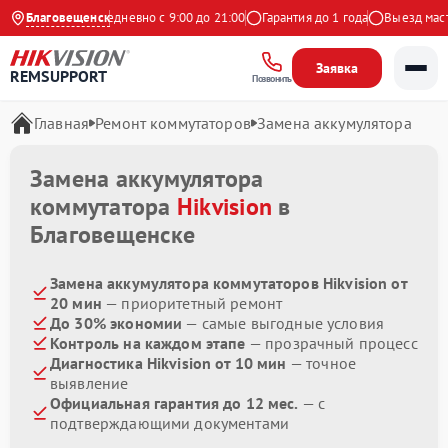
 на Яндекс
Благовещенск
Ежедневно с 9:00 до 21:00
Гарантия до 1 года
Выезд мастер
Заявка
REMSUPPORT
Позвонить
Главная
Ремонт коммутаторов
Замена аккумулятора
Замена аккумулятора
коммутатора
Hikvision
в
Благовещенске
Замена аккумулятора коммутаторов Hikvision от
20 мин
— приоритетный ремонт
До 30% экономии
— самые выгодные условия
Контроль на каждом этапе
— прозрачный процесс
Диагностика Hikvision от 10 мин
— точное
выявление
Официальная гарантия до 12 мес.
— с
подтверждающими документами