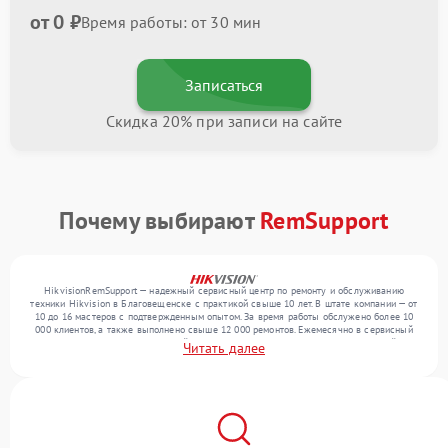
от 0 ₽
Время работы: от 30 мин
Записаться
Скидка 20% при записи на сайте
Почему выбирают
RemSupport
HikvisionRemSupport — надежный сервисный центр по ремонту и обслуживанию
техники Hikvision в Благовещенске с практикой свыше 10 лет. В штате компании — от
10 до 16 мастеров с подтвержденным опытом. За время работы обслужено более 10
000 клиентов, а также выполнено свыше 12 000 ремонтов. Ежемесячно в сервисный
центр поступает от 300 устройств, включая , , . Мы устраняем поломки любой
Читать далее
сложности и гарантируем высокое качество обслуживания благодаря квалификации
мастеров.