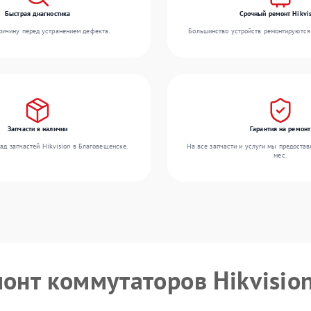
Быстрая диагностика
Срочный ремонт Hikvis
ичину перед устранением дефекта.
Большинство устройств ремонтируются 
Запчасти в наличии
Гарантия на ремонт
ад запчастей Hikvision в Благовещенске.
На все запчасти и услуги мы предостав
мес.
монт коммутаторов Hikvisio