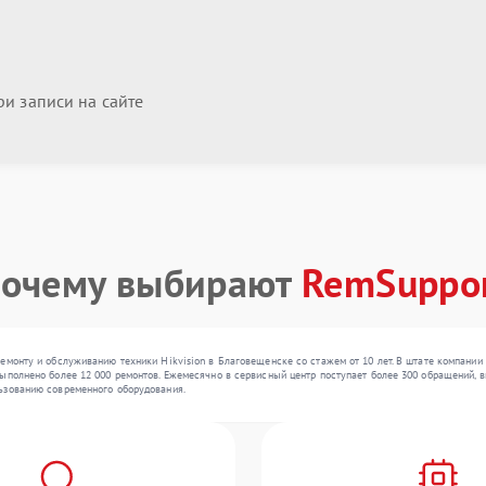
и записи на сайте
очему выбирают
RemSuppo
емонту и обслуживанию техники Hikvision в Благовещенске со стажем от 10 лет. В штате компании 
ыполнено более 12 000 ремонтов. Ежемесячно в сервисный центр поступает более 300 обращений, вк
ьзованию современного оборудования.