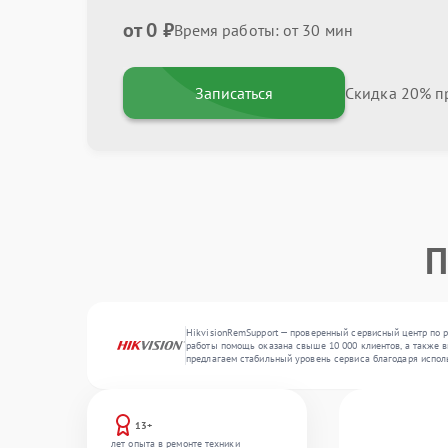
от 0 ₽
Время работы: от 30 мин
Записаться
Скидка 20% пр
П
HikvisionRemSupport — проверенный сервисный центр по р
работы помощь оказана свыше 10 000 клиентов, а также в
предлагаем стабильный уровень сервиса благодаря испол
13+
лет опыта в ремонте техники