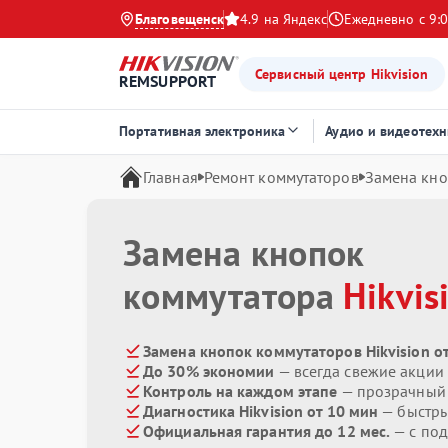
Благовещенск
4.9 на Яндекс
Ежедневно с 9:0
Сервисный центр Hikvision
REMSUPPORT
Портативная электроника
Аудио и видеотехн
Главная
Ремонт коммутаторов
Замена кн
Замена кнопок
коммутатора
Hikvis
Замена кнопок коммутаторов Hikvision о
До 30% экономии
— всегда свежие акции
Контроль на каждом этапе
— прозрачный
Диагностика Hikvision от 10 мин
— быстры
Официальная гарантия до 12 мес.
— с под