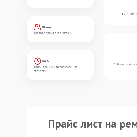
Выясним пр
30 мин
среднее время диагностики
100%
Собственный скл
оригинальные или проверенные
запчасти
Прайс лист на ре