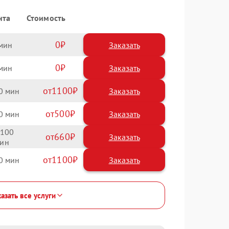
нта
Стоимость
0
Заказать
0
Заказать
1100
0
500
0
100
660
1100
0
азать все услуги