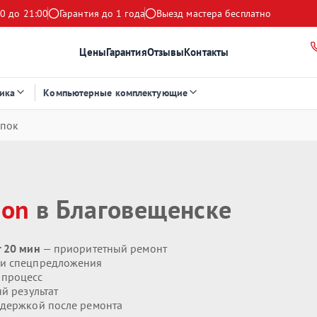
0 до 21:00
Гарантия до 1 года
Выезд мастера бесплатно
Цены
Гарантия
Отзывы
Контакты
ика
Компьютерные комплектующие
опок
ion
в Благовещенске
т 20 мин
— приоритетный ремонт
 и спецпредложения
 процесс
й результат
держкой после ремонта