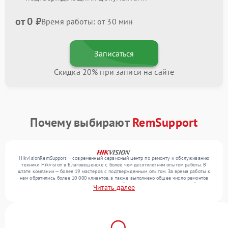
от 0 ₽
Время работы: от 30 мин
Записаться
Скидка 20% при записи на сайте
Почему выбирают
RemSupport
HikvisionRemSupport — современный сервисный центр по ремонту и обслуживанию
техники Hikvision в Благовещенске с более чем десятилетним опытом работы. В
штате компании — более 19 мастеров с подтвержденным опытом. За время работы к
нам обратились более 10 000 клиентов, а также выполнено общее число ремонтов
превысило 12 000. Ежемесячно в сервисный центр поступает от 300 устройств,
Читать далее
включая , , . Мы выполняем ремонт различного уровня сложности и поддерживаем
высокий стандарт качества благодаря опыту команды.