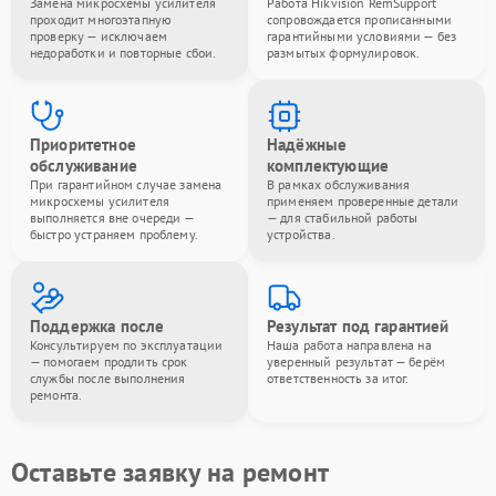
Замена микросхемы усилителя
Работа Hikvision RemSupport
проходит многоэтапную
сопровождается прописанными
проверку — исключаем
гарантийными условиями — без
недоработки и повторные сбои.
размытых формулировок.
Приоритетное
Надёжные
обслуживание
комплектующие
При гарантийном случае замена
В рамках обслуживания
микросхемы усилителя
применяем проверенные детали
выполняется вне очереди —
— для стабильной работы
быстро устраняем проблему.
устройства.
Поддержка после
Результат под гарантией
Консультируем по эксплуатации
Наша работа направлена на
— помогаем продлить срок
уверенный результат — берём
службы после выполнения
ответственность за итог.
ремонта.
Оставьте заявку на ремонт