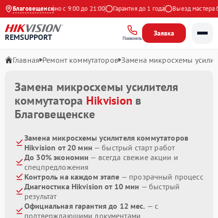
ндекс
Благовещенск
Ежедневно с 9:00 до 21:00
Гарантия до 1 года
Выезд мастера бес
Заявка
REMSUPPORT
Позвонить
Главная
Ремонт коммутаторов
Замена микросхемы усилит
Замена микросхемы усилителя
коммутатора
Hikvision
в
Благовещенске
Замена микросхемы усилителя коммутаторов
Hikvision от 20 мин
— быстрый старт работ
До 30% экономии
— всегда свежие акции и
спецпредложения
Контроль на каждом этапе
— прозрачный процесс
Диагностика Hikvision от 10 мин
— быстрый
результат
Официальная гарантия до 12 мес.
— с
подтверждающими документами