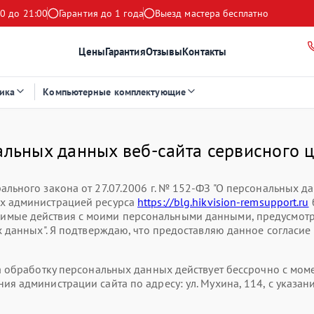
0 до 21:00
Гарантия до 1 года
Выезд мастера бесплатно
Цены
Гарантия
Отзывы
Контакты
ика
Компьютерные комплектующие
альных данных веб-сайта сервисного ц
ального закона от 27.07.2006 г. № 152-ФЗ "О персональных д
ых администрацией ресурса
https://blg.hikvision-remsupport.ru
имые действия с моими персональными данными, предусмотре
х данных". Я подтверждаю, что предоставляю данное согласие
на обработку персональных данных действует бессрочно с мо
ия администрации сайта по адресу: ул. Мухина, 114, с указ