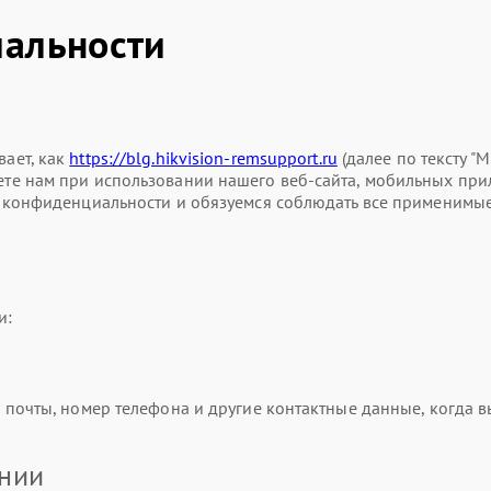
альности
ает, как
https://blg.hikvision-remsupport.ru
(далее по тексту "М
е нам при использовании нашего веб-сайта, мобильных прилож
й конфиденциальности и обязуемся соблюдать все применимы
и:
почты, номер телефона и другие контактные данные, когда вы
ании