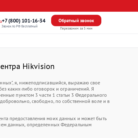
+7 (800) 101-16-34
Обратный звонок
Звонок по РФ бесплатный
Перезвоним за 5 мин
ентра Hikvision
анных", я, нижеподписавшийся, выражаю свое
без каких-либо оговорок и ограничений. Я
нные пунктом 3 части 1 статьи 3 Федерального
 добровольно, свободно, по собственной воле и в
мента предоставления моих данных и может быть
анием данных, определенных Федеральным