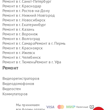
Ремонт в г.
Санкт-Петербург
Ремонт в г.
Краснодар
Ремонт в г.
Ростов-на-Дону
Ремонт в г.
Нижний Новгород
Ремонт в г.
Новосибирск
Ремонт в г.
Екатеринбург
Ремонт в г.
Казань
Ремонт в г.
Воронеж
Ремонт в г.
Волгоград
Ремонт в г.
Самара
Ремонт в г.
Пермь
Ремонт в г.
Красноярск
Ремонт в г.
Ижевск
Ремонт в г.
Челябинск
Ремонт в г.
Тюмень
Ремонт в г.
Уфа
Ремонт в г.
Омск
Ремонт в г.
Иркутск
Ремонт
Ремонт в г.
Ярославль
Ремонт в г.
Саратов
Видеорегистраторов
Ремонт в г.
Барнаул
Видеодомофонов
Ремонт в г.
Тольятти
Видеостен
Ремонт в г.
Хабаровск
Коммутаторов
Ремонт в г.
Томск
Ремонт в г.
Ульяновск
Ремонт в г.
Киров
Мы принимаем
Ремонт в г.
Архангельск
все формы оплаты