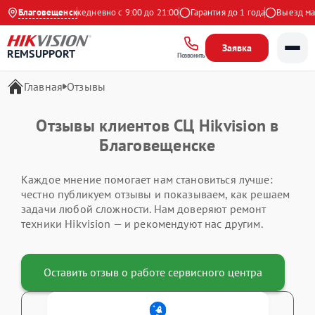
4.9 на Яндекс
Благовещенск
Ежедневно с 9:00 до 21:00
Гарантия до 1 года
Выезд мас
Заявка
REMSUPPORT
Позвонить
Главная
Отзывы
Отзывы клиентов СЦ Hikvision в
Благовещенске
Каждое мнение помогает нам становиться лучше:
честно публикуем отзывы и показываем, как решаем
задачи любой сложности. Нам доверяют ремонт
техники Hikvision — и рекомендуют нас другим.
Оставить отзыв о работе сервисного центра