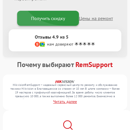
Получить скидку
Цены на ремонт
Отзывы 4.9 из 5
нам доверяют 🌟🌟🌟🌟🌟
Почему выбирают
RemSupport
HikvisionRemSupport — надежный сервисный центр по ремонту и обслуживанию
техники Hikvision в Благовещенске со стажем от 10 лет. В штате компании — более
19 мастеров с профильной квалификацией. За время работы число клиентов
превысило 10 000, а также выполнено более 12 000 ремонтов. Ежемесячно в
сервисный центр поступает более 300 устройств, включая , , . Мы беремся за задачи
Читать далее
любой сложности и обеспечиваем надежный результат благодаря квалификации
мастеров.