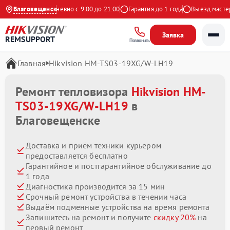
 Яндекс
Благовещенск
Ежедневно с 9:00 до 21:00
Гарантия до 1 года
Выезд мастера 
Заявка
REMSUPPORT
Позвонить
Главная
Hikvision HM-TS03-19XG/W-LH19
Ремонт тепловизора
Hikvision HM-
TS03-19XG/W-LH19
в
Благовещенске
Доставка и приём техники курьером
предоставляется бесплатно
Гарантийное и постгарантийное обслуживание до
1 года
Диагностика производится за 15 мин
Срочный ремонт устройства в течении часа
Выдаём подменные устройства на время ремонта
Запишитесь на ремонт и получите
скидку 20%
на
первый ремонт