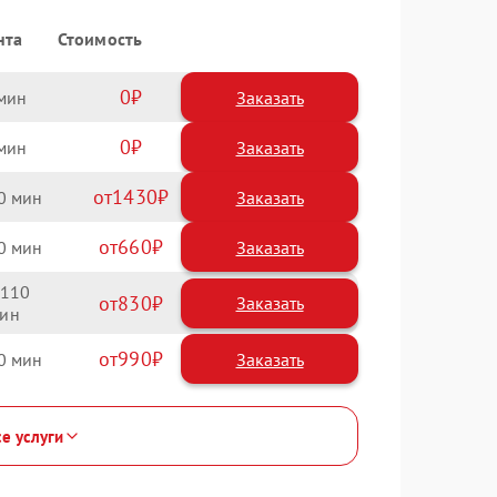
нта
Стоимость
0
Заказать
0
Заказать
1430
0
660
0
110
830
990
0
се услуги