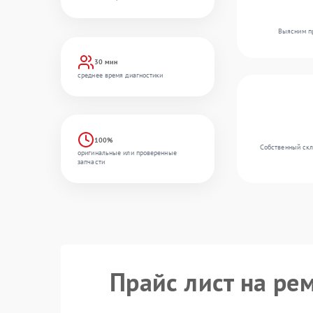
Выясним пр
30 мин
среднее время диагностики
100%
Собственный скл
оригинальные или проверенные
запчасти
Прайс лист на ре