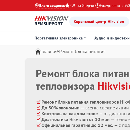
Благовещенск
4.9 на Яндекс
Ежедневно с 9:0
Сервисный центр Hikvision
REMSUPPORT
Портативная электроника
Аудио и видеотехн
Главная
Ремонт блока питания
Ремонт блока пита
тепловизора
Hikvis
Ремонт блока питания тепловизоров Hikvi
До 30% экономии
— всегда свежие акции
Контроль на каждом этапе
— от диагност
Диагностика Hikvision от 10 мин
— точное
Официальная гарантия до 12 мес.
— с под