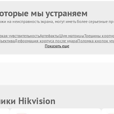
которые мы устраняем
жи на неисправность экрана, могут иметь более серьезные п
зкая чувствительность
Артефакты
Шум матрицы
Трещины корпус
бъектива
Деформация корпуса после удара
Поломка кнопок уп
Показать еще
ики Hikvision