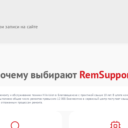
и записи на сайте
очему выбирают
RemSuppo
емонту и обслуживанию техники Hikvision в Благовещенске с практикой свыше 10 лет. В штате ком
ыполнено общее число ремонтов превысило 12 000. Ежемесячно в сервисный центр поступает свыше 
я отлаженным процессам ремонта.