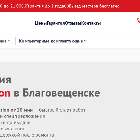
0 до 21:00
Гарантия до 1 года
Выезд мастера бесплатно
Цены
Гарантия
Отзывы
Контакты
ика
Компьютерные комплектующие
ния
ion
в Благовещенске
sion от 20 мин
— быстрый старт работ
 и спецпредложения
ики до выдачи
 выявление
держкой после ремонта