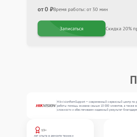
от 0 ₽
Время работы: от 30 мин
Записаться
Скидка 20% пр
П
HikvisionRemSupport — современный сервисный центр по р
работы помощь оказана свыше 10 000 клиентов, а также в
сложности и обеспечиваем надежный результат благодар
13+
лет опыта в ремонте техники