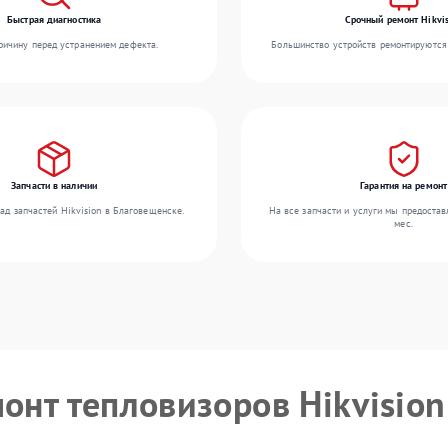
Быстрая диагностика
Срочный ремонт Hikvis
ичину перед устранением дефекта.
Большинство устройств ремонтируются 
Запчасти в наличии
Гарантия на ремонт
ад запчастей Hikvision в Благовещенске.
На все запчасти и услуги мы предостав
мес.
монт тепловизоров Hikvision