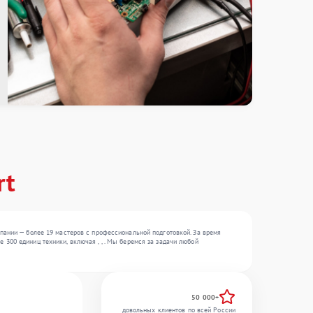
rt
пании — более 19 мастеров с профессиональной подготовкой. За время
300 единиц техники, включая , , . Мы беремся за задачи любой
50 000+
довольных клиентов по всей России