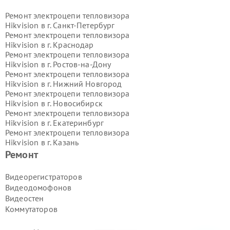
Ремонт электроцепи тепловизора
Hikvision в г.
Санкт-Петербург
Ремонт электроцепи тепловизора
Hikvision в г.
Краснодар
Ремонт электроцепи тепловизора
Hikvision в г.
Ростов-на-Дону
Ремонт электроцепи тепловизора
Hikvision в г.
Нижний Новгород
Ремонт электроцепи тепловизора
Hikvision в г.
Новосибирск
Ремонт электроцепи тепловизора
Hikvision в г.
Екатеринбург
Ремонт электроцепи тепловизора
Hikvision в г.
Казань
Ремонт электроцепи тепловизора
Ремонт
Hikvision в г.
Воронеж
Ремонт электроцепи тепловизора
Видеорегистраторов
Hikvision в г.
Волгоград
Видеодомофонов
Ремонт электроцепи тепловизора
Видеостен
Hikvision в г.
Самара
Коммутаторов
Ремонт электроцепи тепловизора
Hikvision в г.
Пермь