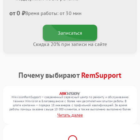
от 0 ₽
Время работы: от 30 мин
Записаться
Скидка 20% при записи на сайте
Почему выбирают
RemSupport
HikvisionRemSupport — современный сервисный центр по ремонту и обслуживанию
техники Hikvision в Благовещенске с более чем десятилетним опытом работы. В
штате компании — порядка 18 инженеров с профильной квалификацией. За время
работы помощь оказана свыше 10 000 клиентов, а также выполнено выполнено более
12 000 ремонтов. Ежемесячно в сервисный центр поступает более 300 устройств,
Читать далее
включая , , . Мы работаем с широким спектром неисправностей и предлагаем
стабильный уровень сервиса благодаря квалификации мастеров.