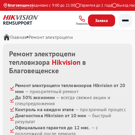
9 на Яндекс
Благовещенск
Ежедневно с 9:00 до 21:00
Гарантия до 1 года
Выезд масте
Заявка
REMSUPPORT
Позвонить
Главная
Ремонт электроцепи
Ремонт электроцепи
тепловизора
Hikvision
в
Благовещенске
Ремонт электроцепи тепловизоров Hikvision от 20
мин
— приоритетный ремонт
До 30% экономии
— всегда свежие акции и
спецпредложения
Контроль на каждом этапе
— прозрачный процесс
Диагностика Hikvision от 10 мин
— быстрый
результат
Официальная гарантия до 12 мес.
— с
поддержкой после ремонта