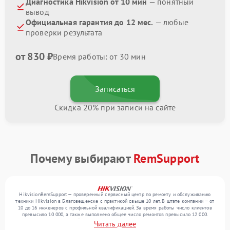
Диагностика Hikvision от 10 мин
— понятный
вывод
Официальная гарантия до 12 мес.
— любые
проверки результата
от 830 ₽
Время работы: от 30 мин
Записаться
Скидка 20% при записи на сайте
Почему выбирают
RemSupport
HikvisionRemSupport — проверенный сервисный центр по ремонту и обслуживанию
техники Hikvision в Благовещенске с практикой свыше 10 лет. В штате компании — от
10 до 16 инженеров с профильной квалификацией. За время работы число клиентов
превысило 10 000, а также выполнено общее число ремонтов превысило 12 000.
Ежемесячно в сервисный центр поступает более 300 обращений, включая , , . Мы
Читать далее
работаем с широким спектром неисправностей и обеспечиваем надежный результат