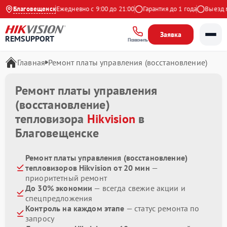
4.9 на Яндекс
Благовещенск
Ежедневно с 9:00 до 21:00
Гарантия до 1 года
Выезд ма
Заявка
REMSUPPORT
Позвонить
Главная
Ремонт платы управления (восстановление)
Ремонт платы управления
(восстановление)
тепловизора
Hikvision
в
Благовещенске
Ремонт платы управления (восстановление)
тепловизоров Hikvision от 20 мин
—
приоритетный ремонт
До 30% экономии
— всегда свежие акции и
спецпредложения
Контроль на каждом этапе
— статус ремонта по
запросу