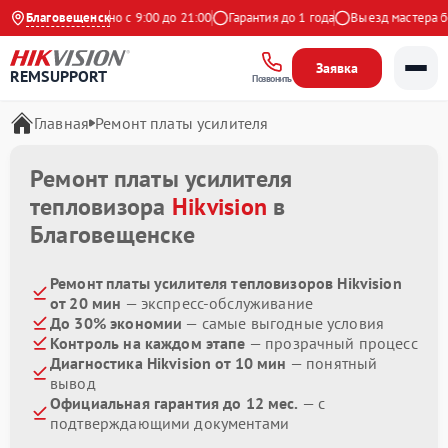
ндекс
Благовещенск
Ежедневно с 9:00 до 21:00
Гарантия до 1 года
Выезд мастера бес
Заявка
REMSUPPORT
Позвонить
Главная
Ремонт платы усилителя
Ремонт платы усилителя
тепловизора
Hikvision
в
Благовещенске
Ремонт платы усилителя тепловизоров Hikvision
от 20 мин
— экспресс-обслуживание
До 30% экономии
— самые выгодные условия
Контроль на каждом этапе
— прозрачный процесс
Диагностика Hikvision от 10 мин
— понятный
вывод
Официальная гарантия до 12 мес.
— с
подтверждающими документами