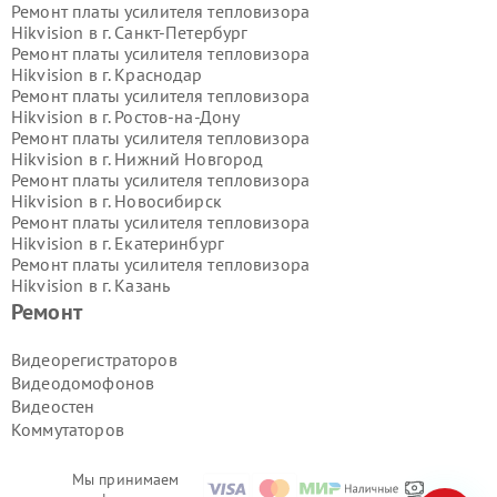
Ремонт платы усилителя тепловизора
Hikvision в г.
Санкт-Петербург
Ремонт платы усилителя тепловизора
Hikvision в г.
Краснодар
Ремонт платы усилителя тепловизора
Hikvision в г.
Ростов-на-Дону
Ремонт платы усилителя тепловизора
Hikvision в г.
Нижний Новгород
Ремонт платы усилителя тепловизора
Hikvision в г.
Новосибирск
Ремонт платы усилителя тепловизора
Hikvision в г.
Екатеринбург
Ремонт платы усилителя тепловизора
Hikvision в г.
Казань
Ремонт платы усилителя тепловизора
Ремонт
Hikvision в г.
Воронеж
Ремонт платы усилителя тепловизора
Видеорегистраторов
Hikvision в г.
Волгоград
Видеодомофонов
Ремонт платы усилителя тепловизора
Видеостен
Hikvision в г.
Самара
Коммутаторов
Ремонт платы усилителя тепловизора
Hikvision в г.
Пермь
Ремонт платы усилителя тепловизора
Мы принимаем
Hikvision в г.
Красноярск