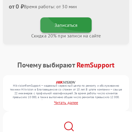
от 0 ₽
Время работы: от 30 мин
Записаться
Скидка 20% при записи на сайте
Почему выбирают
RemSupport
HikvisionRemSupport — надежный сервисный центр по ремонту и обслуживанию
техники Hikvision в Благовещенске со стажем от 10 лет. В штате компании — свыше
22 инженеров с профильной квалификацией. За время работы число клиентов
превысило 10 000, а также выполнено общее число ремонтов превысило 12 000.
Ежемесячно в сервисный центр поступает свыше 300 единиц техники, включая , , . Мы
Читать далее
беремся за задачи любой сложности и обеспечиваем надежный результат благодаря
квалификации мастеров.