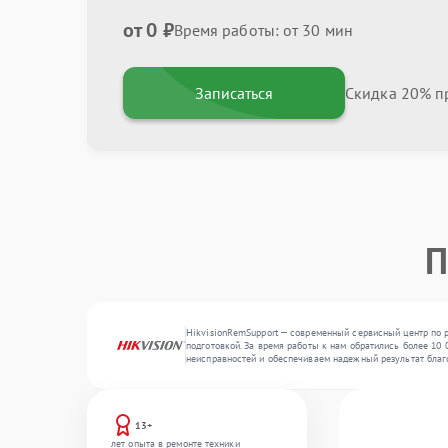
от 0 ₽
Время работы: от 30 мин
Записаться
Скидка 20% пр
П
HikvisionRemSupport — современный сервисный центр по 
подготовкой. За время работы к нам обратились более 10 
неисправностей и обеспечиваем надежный результат благ
13+
лет опыта в ремонте техники