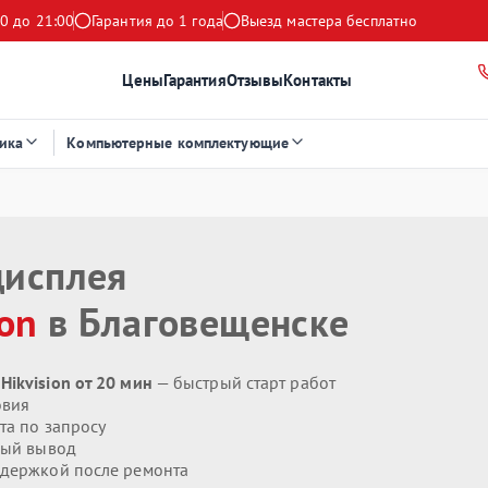
0 до 21:00
Гарантия до 1 года
Выезд мастера бесплатно
Цены
Гарантия
Отзывы
Контакты
ика
Компьютерные комплектующие
дисплея
ion
в Благовещенске
ikvision от 20 мин
— быстрый старт работ
овия
та по запросу
ый вывод
держкой после ремонта