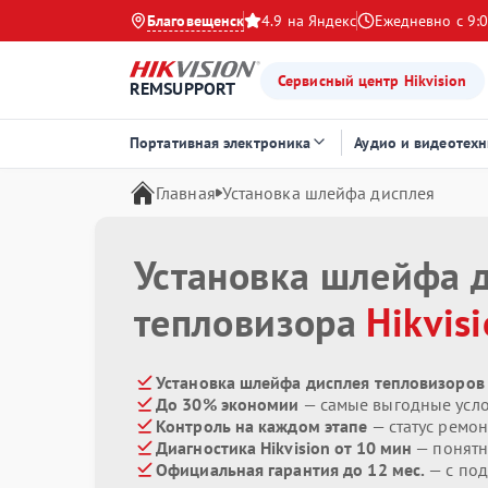
Благовещенск
4.9 на Яндекс
Ежедневно с 9:0
Сервисный центр Hikvision
REMSUPPORT
Портативная электроника
Аудио и видеотехн
Главная
Установка шлейфа дисплея
Установка шлейфа 
тепловизора
Hikvis
Установка шлейфа дисплея тепловизоров H
До 30% экономии
— самые выгодные усл
Контроль на каждом этапе
— статус ремон
Диагностика Hikvision от 10 мин
— понятн
Официальная гарантия до 12 мес.
— с под