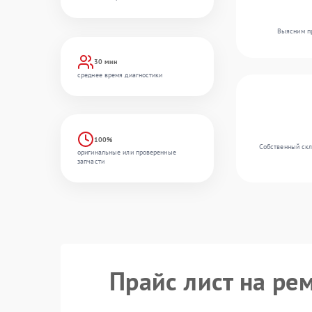
Выясним пр
30 мин
среднее время диагностики
100%
Собственный скл
оригинальные или проверенные
запчасти
Прайс лист на ре