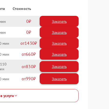
нта
Стоимость
0
Заказать
0
Заказать
1430
0
660
0
110
830
990
0
се услуги