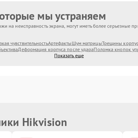
которые мы устраняем
жи на неисправность экрана, могут иметь более серьезные п
зкая чувствительность
Артефакты
Шум матрицы
Трещины корпус
бъектива
Деформация корпуса после удара
Поломка кнопок уп
Показать еще
ики Hikvision