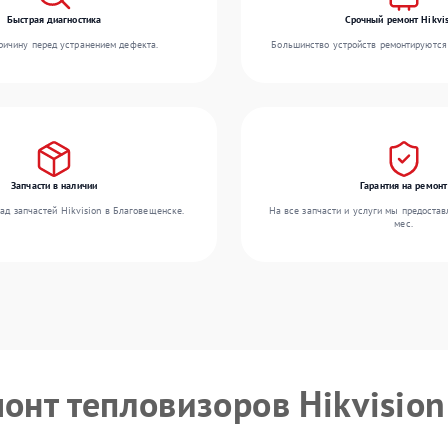
Быстрая диагностика
Срочный ремонт Hikvis
ичину перед устранением дефекта.
Большинство устройств ремонтируются 
Запчасти в наличии
Гарантия на ремонт
ад запчастей Hikvision в Благовещенске.
На все запчасти и услуги мы предостав
мес.
монт тепловизоров Hikvision