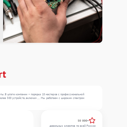
rt
оты. В штате компании — порядка 18 мастеров с профессиональной
олее 300 устройств, включая , , . Мы работаем с широким спектром
50 000+
довольных клиентов по всей России