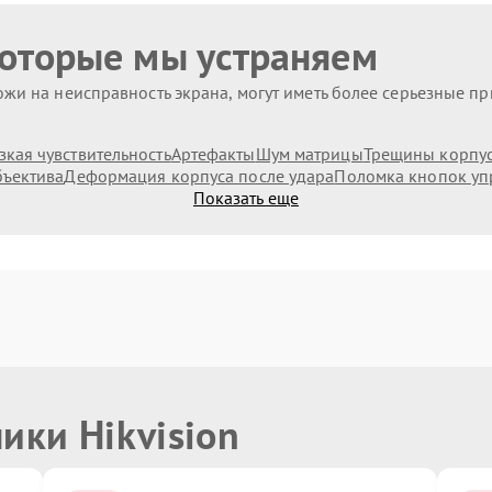
которые мы устраняем
жи на неисправность экрана, могут иметь более серьезные п
зкая чувствительность
Артефакты
Шум матрицы
Трещины корпус
бъектива
Деформация корпуса после удара
Поломка кнопок уп
Показать еще
ики Hikvision