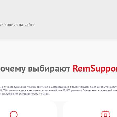
и записи на сайте
очему выбирают
RemSuppo
емонту и обслуживанию техники Hikvision в Благовещенске с более чем десятилетним опытом рабо
 000 клиентов, а также выполнено выполнено более 12 000 ремонтов. Ежемесячно в сервисный центр
о обслуживания благодаря опыту команды.