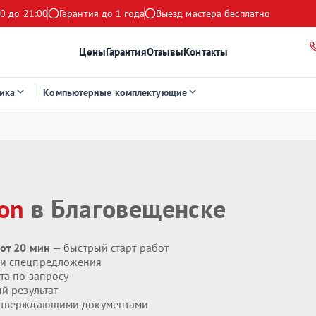
0 до 21:00
Гарантия до 1 года
Выезд мастера бесплатно
Цены
Гарантия
Отзывы
Контакты
ика
Компьютерные комплектующие
ion
в Благовещенске
 от 20 мин
— быстрый старт работ
 и спецпредложения
та по запросу
й результат
дтверждающими документами