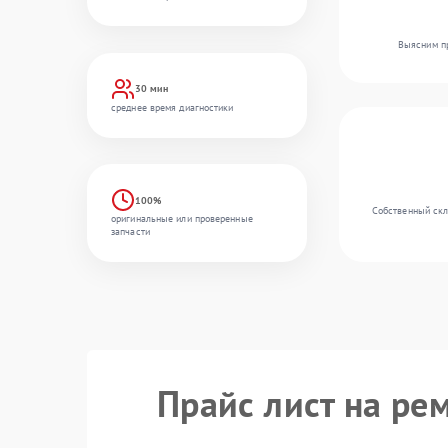
Выясним пр
30 мин
среднее время диагностики
100%
Собственный скл
оригинальные или проверенные
запчасти
Прайс лист на ре