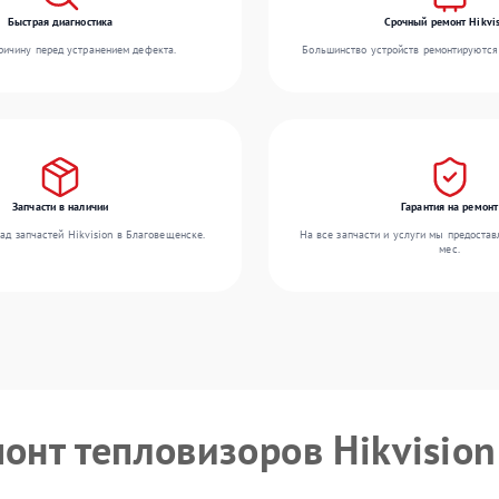
Быстрая диагностика
Срочный ремонт Hikvis
ичину перед устранением дефекта.
Большинство устройств ремонтируются 
Запчасти в наличии
Гарантия на ремонт
ад запчастей Hikvision в Благовещенске.
На все запчасти и услуги мы предостав
мес.
монт тепловизоров Hikvision