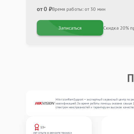
от 0 ₽
Время работы: от 30 мин
Записаться
Скидка 20% пр
П
HikvisionRemSupport — экспертный сервисный центр по р
квалификацией. За время работы помощь оказана свыше 10
спектром неисправностей и гарантируем высокое качеств
13+
лет опыта в ремонте техники