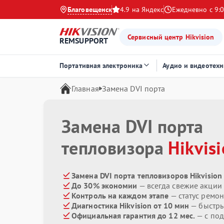
Благовещенск
4.9 на Яндекс
Ежедневно с 9:0
Сервисный центр Hikvision
REMSUPPORT
Портативная электроника
Аудио и видеотехн
Главная
Замена DVI порта
Замена DVI порта
тепловизора
Hikvis
Замена DVI порта тепловизоров Hikvision
До 30% экономии
— всегда свежие акции
Контроль на каждом этапе
— статус ремон
Диагностика Hikvision от 10 мин
— быстры
Официальная гарантия до 12 мес.
— с по