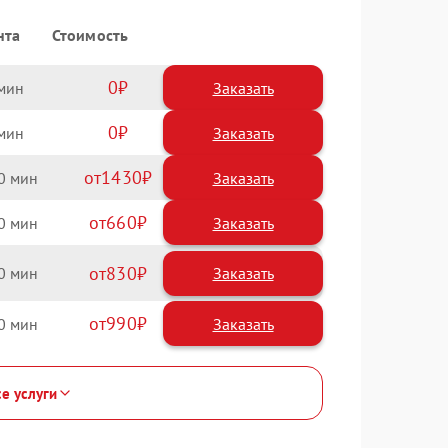
нта
Стоимость
0
Заказать
0
Заказать
1430
0
660
0
830
0
990
0
се услуги