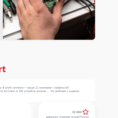
rt
ты. В штате компании — свыше 22 инженеров с профильной
 поступает от 300 устройств, включая , , . Мы работаем с широким
50 000+
довольных клиентов по всей России