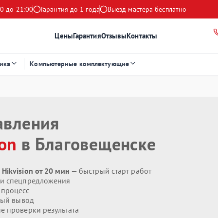
0 до 21:00
Гарантия до 1 года
Выезд мастера бесплатно
Цены
Гарантия
Отзывы
Контакты
ика
Компьютерные комплектующие
авления
ion
в Благовещенске
Hikvision от 20 мин
— быстрый старт работ
 и спецпредложения
 процесс
ый вывод
 проверки результата