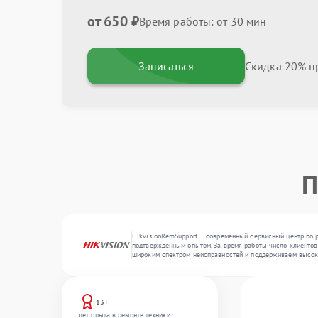
от 650 ₽
Время работы: от 30 мин
Записаться
Скидка 20% пр
П
HikvisionRemSupport — современный сервисный центр по р
подтвержденным опытом. За время работы число клиентов п
широким спектром неисправностей и поддерживаем высоки
13+
лет опыта в ремонте техники