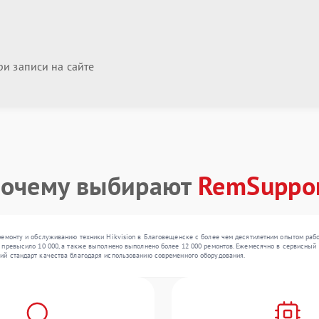
и записи на сайте
очему выбирают
RemSuppo
емонту и обслуживанию техники Hikvision в Благовещенске с более чем десятилетним опытом рабо
ревысило 10 000, а также выполнено выполнено более 12 000 ремонтов. Ежемесячно в сервисный цен
й стандарт качества благодаря использованию современного оборудования.