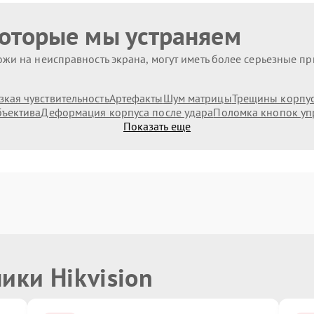
которые мы устраняем
жи на неисправность экрана, могут иметь более серьезные п
зкая чувствительность
Артефакты
Шум матрицы
Трещины корпус
бъектива
Деформация корпуса после удара
Поломка кнопок уп
Показать еще
ики Hikvision