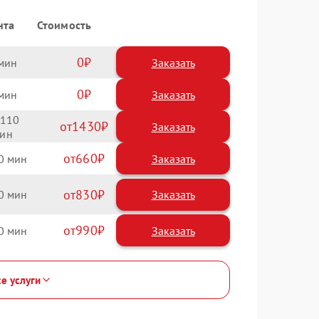
нта
Стоимость
0
Заказать
0
Заказать
110
1430
660
0
830
0
990
0
се услуги