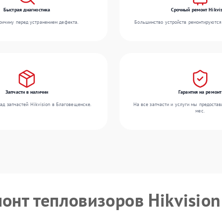
Быстрая диагностика
Срочный ремонт Hikvis
ичину перед устранением дефекта.
Большинство устройств ремонтируются 
Запчасти в наличии
Гарантия на ремонт
ад запчастей Hikvision в Благовещенске.
На все запчасти и услуги мы предостав
мес.
монт тепловизоров Hikvision