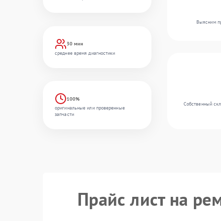
Выясним пр
30 мин
среднее время диагностики
100%
Собственный скл
оригинальные или проверенные
запчасти
Прайс лист на ре