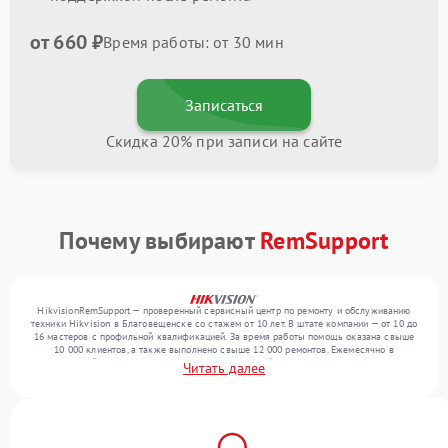
от 660 ₽
Время работы: от 30 мин
Записаться
Скидка 20% при записи на сайте
Почему выбирают
RemSupport
HikvisionRemSupport — проверенный сервисный центр по ремонту и обслуживанию
техники Hikvision в Благовещенске со стажем от 10 лет. В штате компании — от 10 до
16 мастеров с профильной квалификацией. За время работы помощь оказана свыше
10 000 клиентов, а также выполнено свыше 12 000 ремонтов. Ежемесячно в
сервисный центр поступает более 300 обращений, включая , , . Мы работаем с
Читать далее
широким спектром неисправностей и обеспечиваем надежный результат благодаря
опыту команды.