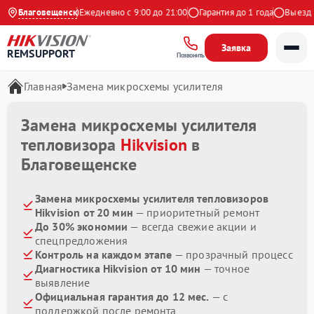
4.9 на Яндекс
Благовещенск
Ежедневно с 9:00 до 21:00
Гарантия до 1 года
Выезд ма
Заявка
REMSUPPORT
Позвонить
Главная
Замена микросхемы усилителя
Замена микросхемы усилителя
тепловизора
Hikvision
в
Благовещенске
Замена микросхемы усилителя тепловизоров
Hikvision от 20 мин
— приоритетный ремонт
До 30% экономии
— всегда свежие акции и
спецпредложения
Контроль на каждом этапе
— прозрачный процесс
Диагностика Hikvision от 10 мин
— точное
выявление
Официальная гарантия до 12 мес.
— с
поддержкой после ремонта