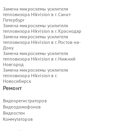
Замена микросхемы усилителя
тепловизора Hikvision в г.
Санкт-
Петербург
Замена микросхемы усилителя
тепловизора Hikvision в г.
Краснодар
Замена микросхемы усилителя
тепловизора Hikvision в г.
Ростов-на-
Дону
Замена микросхемы усилителя
тепловизора Hikvision в г.
Нижний
Новгород
Замена микросхемы усилителя
тепловизора Hikvision в г.
Новосибирск
Замена микросхемы усилителя
Ремонт
тепловизора Hikvision в г.
Екатеринбург
Видеорегистраторов
Замена микросхемы усилителя
Видеодомофонов
тепловизора Hikvision в г.
Казань
Видеостен
Замена микросхемы усилителя
Коммутаторов
тепловизора Hikvision в г.
Воронеж
Замена микросхемы усилителя