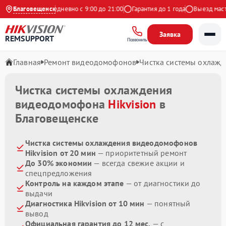
 на Яндекс
Благовещенск
Ежедневно с 9:00 до 21:00
Гарантия до 1 года
Выезд мастер
Заявка
REMSUPPORT
Позвонить
Главная
Ремонт видеодомофонов
Чистка системы охлаж
Чистка системы охлаждения
видеодомофона
Hikvision
в
Благовещенске
Чистка системы охлаждения видеодомофонов
Hikvision от 20 мин
— приоритетный ремонт
До 30% экономии
— всегда свежие акции и
спецпредложения
Контроль на каждом этапе
— от диагностики до
выдачи
Диагностика Hikvision от 10 мин
— понятный
вывод
Официальная гарантия до 12 мес.
— с