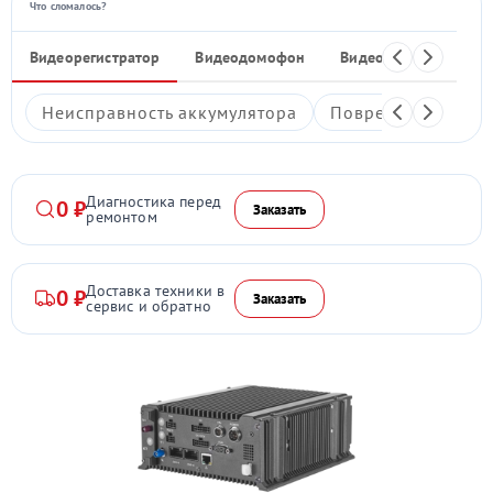
Что сломалось?
Видеорегистратор
Видеодомофон
Видеостены
Ком
Неисправность аккумулятора
Повреждение дис
Диагностика перед
0 ₽
Заказать
ремонтом
Доставка техники в
0 ₽
Заказать
сервис и обратно