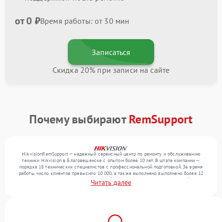
от 0 ₽
Время работы: от 30 мин
Записаться
Скидка 20% при записи на сайте
Почему выбирают
RemSupport
HikvisionRemSupport — надежный сервисный центр по ремонту и обслуживанию
техники Hikvision в Благовещенске с опытом более 10 лет. В штате компании —
порядка 18 технических специалистов с профессиональной подготовкой. За время
работы число клиентов превысило 10 000, а также выполнено выполнено более 12
000 ремонтов. Ежемесячно в сервисный центр поступает более 300 устройств,
Читать далее
включая , , . Мы устраняем поломки любой сложности и поддерживаем высокий
стандарт качества благодаря использованию современного оборудования.