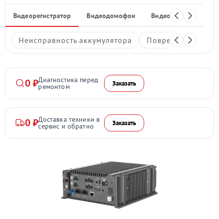
Видеорегистратор
Видеодомофон
Видеостены
Ком
Неисправность аккумулятора
Повреждение дис
Диагностика перед
0 ₽
Заказать
ремонтом
Доставка техники в
0 ₽
Заказать
сервис и обратно