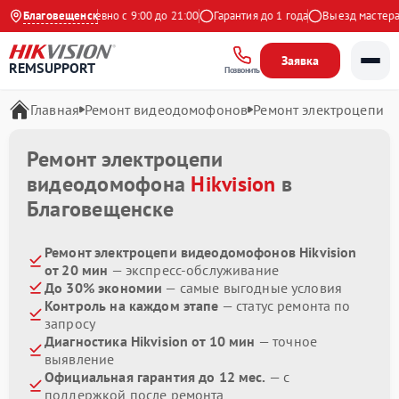
 Яндекс
Благовещенск
Ежедневно с 9:00 до 21:00
Гарантия до 1 года
Выезд мастера б
Заявка
REMSUPPORT
Позвонить
Главная
Ремонт видеодомофонов
Ремонт электроцепи
Ремонт электроцепи
видеодомофона
Hikvision
в
Благовещенске
Ремонт электроцепи видеодомофонов Hikvision
от 20 мин
— экспресс-обслуживание
До 30% экономии
— самые выгодные условия
Контроль на каждом этапе
— статус ремонта по
запросу
Диагностика Hikvision от 10 мин
— точное
выявление
Официальная гарантия до 12 мес.
— с
поддержкой после ремонта