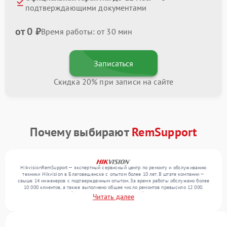
подтверждающими документами
от 0 ₽
Время работы: от 30 мин
Записаться
Скидка 20% при записи на сайте
Почему выбирают
RemSupport
HikvisionRemSupport — экспертный сервисный центр по ремонту и обслуживанию
техники Hikvision в Благовещенске с опытом более 10 лет. В штате компании —
свыше 14 инженеров с подтвержденным опытом. За время работы обслужено более
10 000 клиентов, а также выполнено общее число ремонтов превысило 12 000.
Ежемесячно в сервисный центр поступает от 300 устройств, включая , , . Мы работаем
Читать далее
с широким спектром неисправностей и гарантируем высокое качество обслуживания
благодаря использованию современного оборудования.