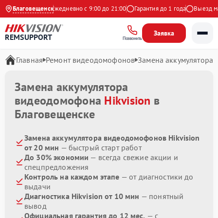
4.9 на Яндекс
Благовещенск
Ежедневно с 9:00 до 21:00
Гарантия до 1 года
Выезд маст
Заявка
REMSUPPORT
Позвонить
Главная
Ремонт видеодомофонов
Замена аккумулятора
Замена аккумулятора
видеодомофона
Hikvision
в
Благовещенске
Замена аккумулятора видеодомофонов Hikvision
от 20 мин
— быстрый старт работ
До 30% экономии
— всегда свежие акции и
спецпредложения
Контроль на каждом этапе
— от диагностики до
выдачи
Диагностика Hikvision от 10 мин
— понятный
вывод
Официальная гарантия до 12 мес.
— с