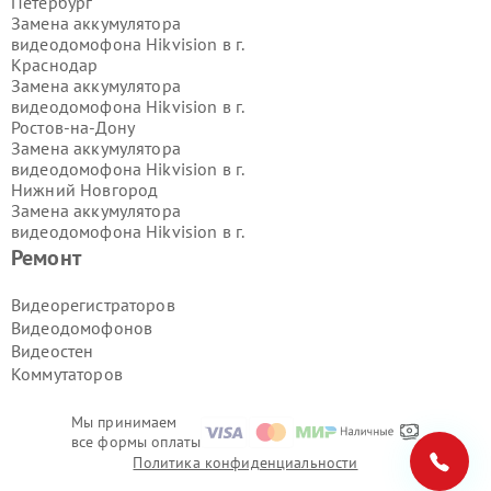
Петербург
Замена аккумулятора
видеодомофона Hikvision в г.
Краснодар
Замена аккумулятора
видеодомофона Hikvision в г.
Ростов-на-Дону
Замена аккумулятора
видеодомофона Hikvision в г.
Нижний Новгород
Замена аккумулятора
видеодомофона Hikvision в г.
Новосибирск
Ремонт
Замена аккумулятора
видеодомофона Hikvision в г.
Видеорегистраторов
Екатеринбург
Видеодомофонов
Замена аккумулятора
Видеостен
видеодомофона Hikvision в г.
Казань
Коммутаторов
Замена аккумулятора
видеодомофона Hikvision в г.
Воронеж
Мы принимаем
Замена аккумулятора
все формы оплаты
видеодомофона Hikvision в г.
Политика конфиденциальности
Волгоград