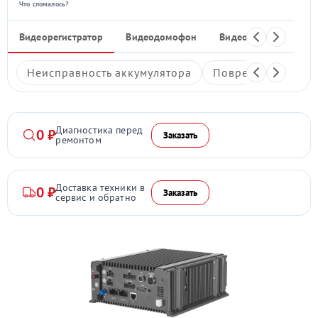
Что сломалось?
Видеорегистратор
Видеодомофон
Видеостены
Ком
Неисправность аккумулятора
Повреждение дис
Диагностика перед
0 ₽
Заказать
ремонтом
Доставка техники в
0 ₽
Заказать
сервис и обратно