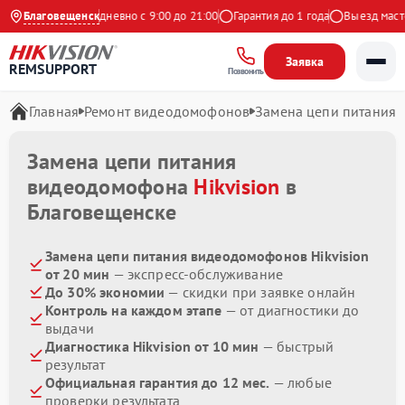
 на Яндекс
Благовещенск
Ежедневно с 9:00 до 21:00
Гарантия до 1 года
Выезд мастер
Заявка
REMSUPPORT
Позвонить
Главная
Ремонт видеодомофонов
Замена цепи питания
Замена цепи питания
видеодомофона
Hikvision
в
Благовещенске
Замена цепи питания видеодомофонов Hikvision
от 20 мин
— экспресс-обслуживание
До 30% экономии
— скидки при заявке онлайн
Контроль на каждом этапе
— от диагностики до
выдачи
Диагностика Hikvision от 10 мин
— быстрый
результат
Официальная гарантия до 12 мес.
— любые
проверки результата