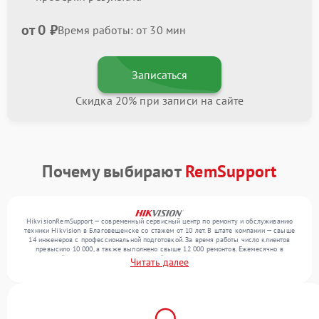
от 0 ₽
Время работы: от 30 мин
Записаться
Скидка 20% при записи на сайте
Почему выбирают
RemSupport
HikvisionRemSupport — современный сервисный центр по ремонту и обслуживанию
техники Hikvision в Благовещенске со стажем от 10 лет. В штате компании — свыше
14 инженеров с профессиональной подготовкой. За время работы число клиентов
превысило 10 000, а также выполнено свыше 12 000 ремонтов. Ежемесячно в
сервисный центр поступает от 300 устройств, включая , , . Мы выполняем ремонт
Читать далее
различного уровня сложности и обеспечиваем надежный результат благодаря
квалификации мастеров.