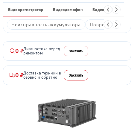
Видеорегистратор
Видеодомофон
Видеостены
Ком
Неисправность аккумулятора
Повреждение дис
Диагностика перед
0 ₽
Заказать
ремонтом
Доставка техники в
0 ₽
Заказать
сервис и обратно