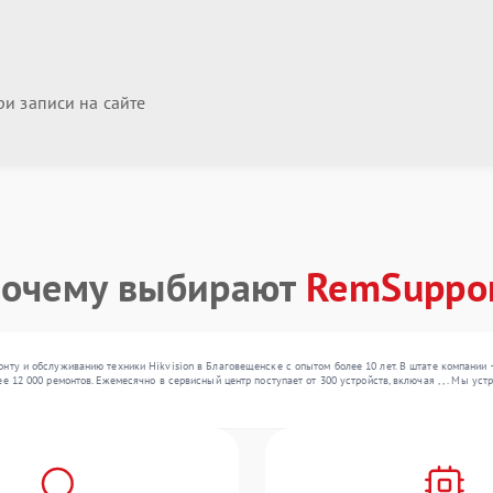
и записи на сайте
очему выбирают
RemSuppo
нту и обслуживанию техники Hikvision в Благовещенске с опытом более 10 лет. В штате компании 
ее 12 000 ремонтов. Ежемесячно в сервисный центр поступает от 300 устройств, включая , , . Мы 