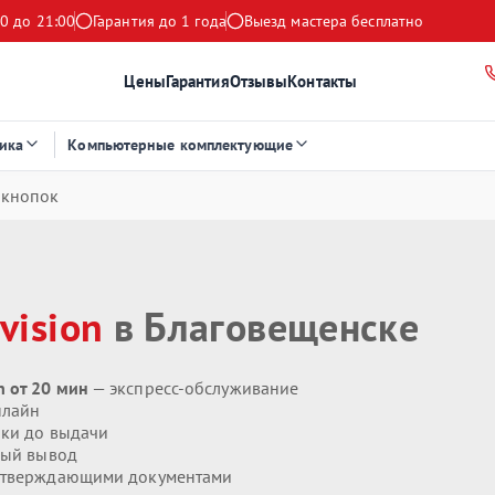
0 до 21:00
Гарантия до 1 года
Выезд мастера бесплатно
Цены
Гарантия
Отзывы
Контакты
ика
Компьютерные комплектующие
 кнопок
vision
в Благовещенске
 от 20 мин
— экспресс-обслуживание
нлайн
ики до выдачи
ый вывод
дтверждающими документами