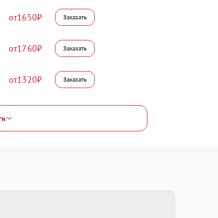
1650
1760
1320
ги