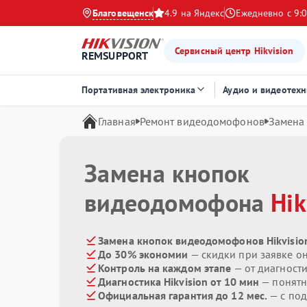
Благовещенск
4.9 на Яндекс
Ежедневно с 9:0
Сервисный центр Hikvision
REMSUPPORT
Портативная электроника
Аудио и видеотехн
Главная
Ремонт видеодомофонов
Замена
Замена кнопок
видеодомофона
Hik
Замена кнопок видеодомофонов Hikvision
До 30% экономии
— скидки при заявке о
Контроль на каждом этапе
— от диагност
Диагностика Hikvision от 10 мин
— понятн
Официальная гарантия до 12 мес.
— с по