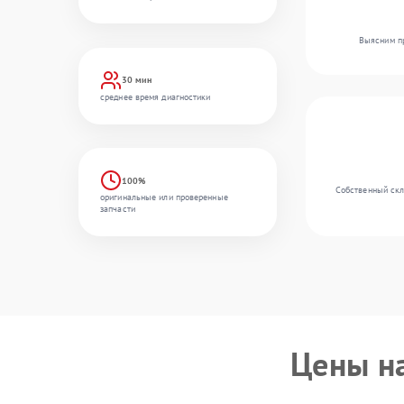
Выясним пр
30 мин
среднее время диагностики
100%
Собственный скл
оригинальные или проверенные
запчасти
Цены н