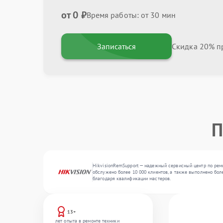
от 0 ₽
Время работы: от 30 мин
Записаться
Скидка 20% пр
П
HikvisionRemSupport — надежный сервисный центр по ремо
обслужено более 10 000 клиентов, а также выполнено бол
благодаря квалификации мастеров.
13+
лет опыта в ремонте техники