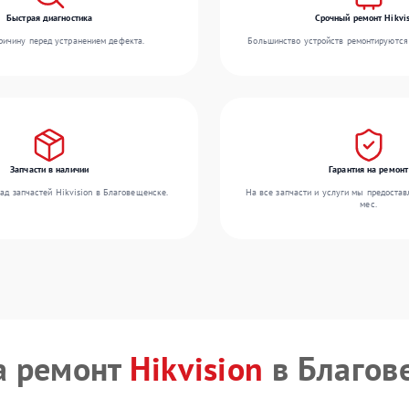
Быстрая диагностика
Срочный ремонт Hikvis
ичину перед устранением дефекта.
Большинство устройств ремонтируются 
Запчасти в наличии
Гарантия на ремонт
ад запчастей Hikvision в Благовещенске.
На все запчасти и услуги мы предостав
мес.
а ремонт
Hikvision
в Благов