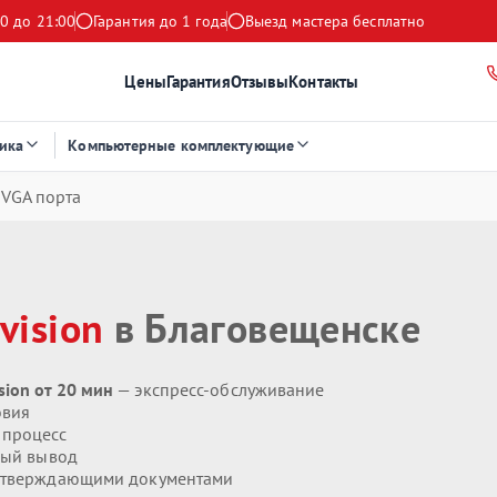
0 до 21:00
Гарантия до 1 года
Выезд мастера бесплатно
Цены
Гарантия
Отзывы
Контакты
ика
Компьютерные комплектующие
 VGA порта
vision
в Благовещенске
ion от 20 мин
— экспресс-обслуживание
овия
 процесс
ый вывод
дтверждающими документами