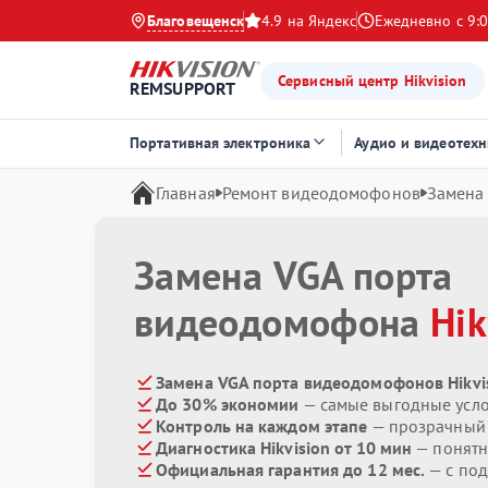
Благовещенск
4.9 на Яндекс
Ежедневно с 9:0
Сервисный центр Hikvision
REMSUPPORT
Портативная электроника
Аудио и видеотехн
Главная
Ремонт видеодомофонов
Замена
Замена VGA порта
видеодомофона
Hik
Замена VGA порта видеодомофонов Hikvis
До 30% экономии
— самые выгодные усл
Контроль на каждом этапе
— прозрачный
Диагностика Hikvision от 10 мин
— понятн
Официальная гарантия до 12 мес.
— с по