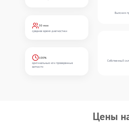
Выясним пр
30 мин
среднее время диагностики
100%
Собственный скл
оригинальные или проверенные
запчасти
Цены н