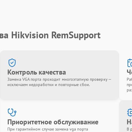
ва Hikvision RemSupport
Контроль качества
Ч
Замена VGA порта проходит многоэтапную проверку —
Ра
исключаем недоработки и повторные сбои.
пр
ра
Приоритетное обслуживание
Н
При гарантийном случае замена vga порта
В 