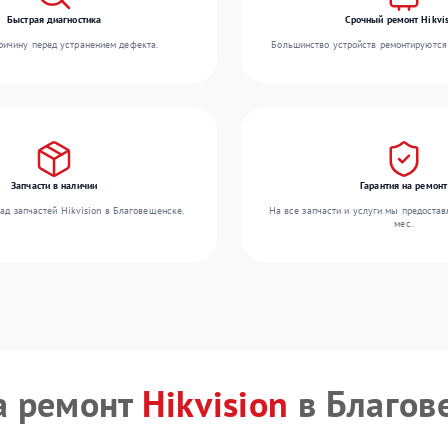
Быстрая диагностика
Срочный ремонт Hikvis
ичину перед устранением дефекта.
Большинство устройств ремонтируются 
Запчасти в наличии
Гарантия на ремонт
ад запчастей Hikvision в Благовещенске.
На все запчасти и услуги мы предостав
мес.
а ремонт
Hikvision
в Благов