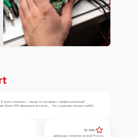
rt
. В штате компании — свыше 14 мастеров с профессиональной
ает более 300 обращений, включая , , . Мы устраняем поломки любой
50 000+
довольных клиентов по всей России