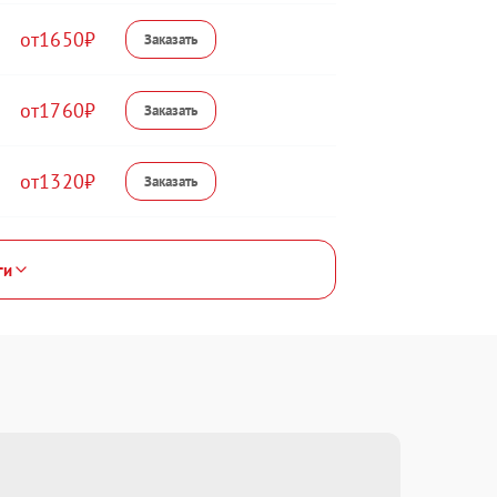
1650
1760
1320
ги