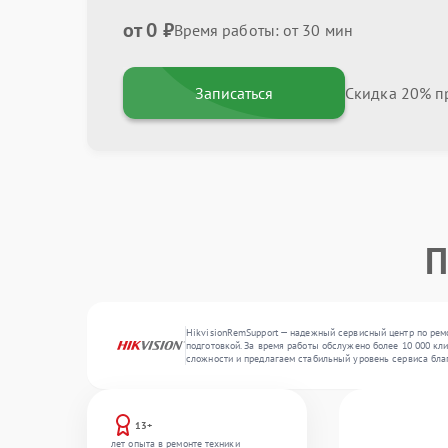
от 0 ₽
Время работы: от 30 мин
Записаться
Скидка 20% пр
П
HikvisionRemSupport — надежный сервисный центр по рем
подготовкой. За время работы обслужено более 10 000 кл
сложности и предлагаем стабильный уровень сервиса бла
13+
лет опыта в ремонте техники