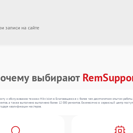
и записи на сайте
очему выбирают
RemSuppo
онту и обслуживанию техники Hikvision в Благовещенске с более чем десятилетним опытом работы
иентов, а также выполнено выполнено более 12 000 ремонтов. Ежемесячно в сервисный центр поступ
годаря квалификации мастеров.