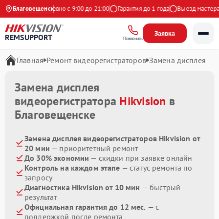
 Яндекс
Благовещенск
Ежедневно с 9:00 до 21:00
Гарантия до 1 года
Выезд мастера б
Заявка
REMSUPPORT
Позвонить
Главная
Ремонт видеорегистраторов
Замена дисплея
Замена дисплея
видеорегистратора
Hikvision
в
Благовещенске
Замена дисплея видеорегистраторов Hikvision от
20 мин
— приоритетный ремонт
До 30% экономии
— скидки при заявке онлайн
Контроль на каждом этапе
— статус ремонта по
запросу
Диагностика Hikvision от 10 мин
— быстрый
результат
Официальная гарантия до 12 мес.
— с
поддержкой после ремонта