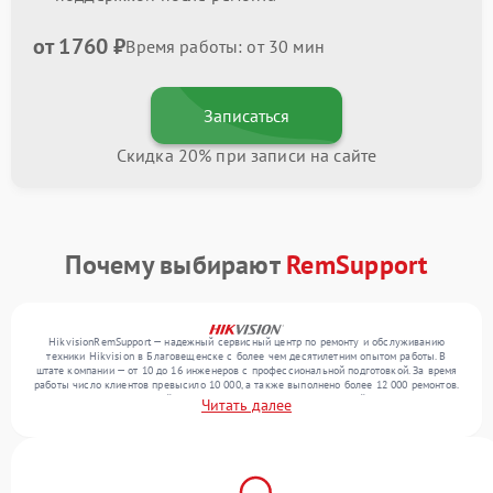
от 1760 ₽
Время работы: от 30 мин
Записаться
Скидка 20% при записи на сайте
Почему выбирают
RemSupport
HikvisionRemSupport — надежный сервисный центр по ремонту и обслуживанию
техники Hikvision в Благовещенске с более чем десятилетним опытом работы. В
штате компании — от 10 до 16 инженеров с профессиональной подготовкой. За время
работы число клиентов превысило 10 000, а также выполнено более 12 000 ремонтов.
Ежемесячно в сервисный центр поступает более 300 обращений, включая , , . Мы
Читать далее
работаем с широким спектром неисправностей и гарантируем высокое качество
обслуживания благодаря отлаженным процессам ремонта.