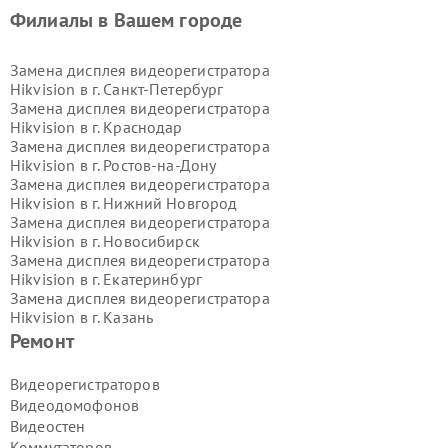
Филиалы в Вашем городе
Замена дисплея видеорегистратора
Hikvision в г.
Санкт-Петербург
Замена дисплея видеорегистратора
Hikvision в г.
Краснодар
Замена дисплея видеорегистратора
Hikvision в г.
Ростов-на-Дону
Замена дисплея видеорегистратора
Hikvision в г.
Нижний Новгород
Замена дисплея видеорегистратора
Hikvision в г.
Новосибирск
Замена дисплея видеорегистратора
Hikvision в г.
Екатеринбург
Замена дисплея видеорегистратора
Hikvision в г.
Казань
Замена дисплея видеорегистратора
Ремонт
Hikvision в г.
Воронеж
Замена дисплея видеорегистратора
Видеорегистраторов
Hikvision в г.
Волгоград
Видеодомофонов
Замена дисплея видеорегистратора
Видеостен
Hikvision в г.
Самара
Коммутаторов