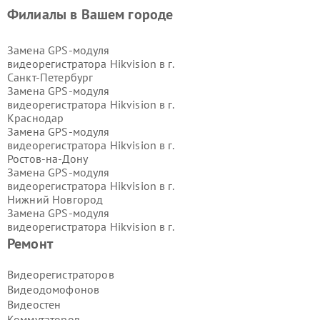
Филиалы в Вашем городе
Замена GPS-модуля
видеорегистратора Hikvision в г.
Санкт-Петербург
Замена GPS-модуля
видеорегистратора Hikvision в г.
Краснодар
Замена GPS-модуля
видеорегистратора Hikvision в г.
Ростов-на-Дону
Замена GPS-модуля
видеорегистратора Hikvision в г.
Нижний Новгород
Замена GPS-модуля
видеорегистратора Hikvision в г.
Новосибирск
Ремонт
Замена GPS-модуля
видеорегистратора Hikvision в г.
Видеорегистраторов
Екатеринбург
Видеодомофонов
Замена GPS-модуля
Видеостен
видеорегистратора Hikvision в г.
Коммутаторов