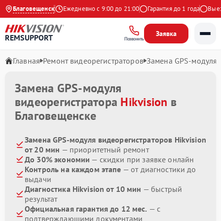
4.9 на Яндекс
Благовещенск
Ежедневно с 9:00 до 21:00
Гарантия до 1 года
Выезд 
Заявка
REMSUPPORT
Позвонить
Главная
Ремонт видеорегистраторов
Замена GPS-модуля
Замена GPS-модуля
видеорегистратора
Hikvision
в
Благовещенске
Замена GPS-модуля видеорегистраторов Hikvision
от 20 мин
— приоритетный ремонт
До 30% экономии
— скидки при заявке онлайн
Контроль на каждом этапе
— от диагностики до
выдачи
Диагностика Hikvision от 10 мин
— быстрый
результат
Официальная гарантия до 12 мес.
— с
подтверждающими документами