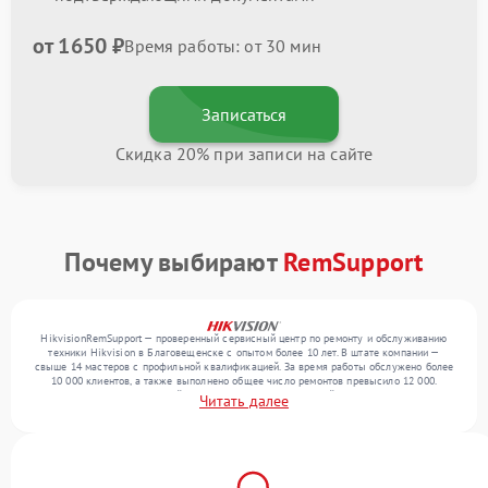
от 1650 ₽
Время работы: от 30 мин
Записаться
Скидка 20% при записи на сайте
Почему выбирают
RemSupport
HikvisionRemSupport — проверенный сервисный центр по ремонту и обслуживанию
техники Hikvision в Благовещенске с опытом более 10 лет. В штате компании —
свыше 14 мастеров с профильной квалификацией. За время работы обслужено более
10 000 клиентов, а также выполнено общее число ремонтов превысило 12 000.
Ежемесячно в сервисный центр поступает от 300 устройств, включая , , . Мы
Читать далее
устраняем поломки любой сложности и предлагаем стабильный уровень сервиса
благодаря квалификации мастеров.