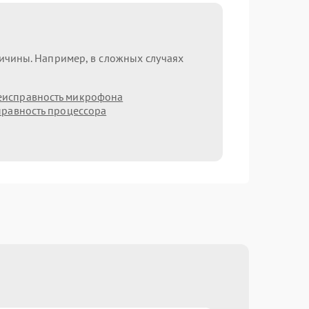
ричины. Например, в сложных случаях
еисправность микрофона
равность процессора