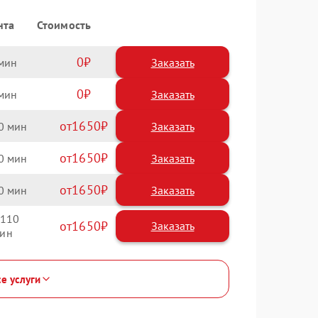
нта
Стоимость
0
Заказать
0
Заказать
1650
0
1650
0
1650
0
110
1650
се услуги