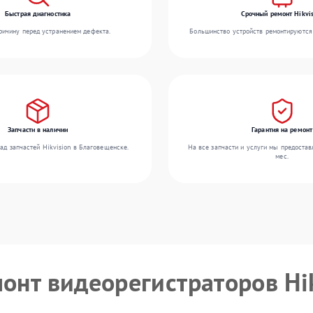
Быстрая диагностика
Срочный ремонт Hikvis
ичину перед устранением дефекта.
Большинство устройств ремонтируются 
Запчасти в наличии
Гарантия на ремонт
ад запчастей Hikvision в Благовещенске.
На все запчасти и услуги мы предостав
мес.
монт видеорегистраторов Hi