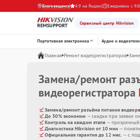
Благовещенск
4.9 на Яндекс
Ежедневно с 9:0
Сервисный центр Hikvision
REMSUPPORT
Портативная электроника
Аудио и видеотехн
Главная
Ремонт видеорегистраторов
Заме
Замена/ремонт раз
видеорегистратора
Замена/ремонт разъёма питания видеорег
До 30% экономии
— скидки при заявке о
Контроль на каждом этапе
— прозрачный
Диагностика Hikvision от 10 мин
— понятн
Официальная гарантия до 12 мес.
— с по