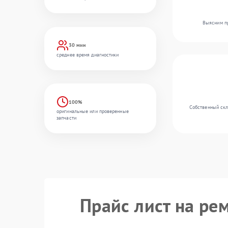
Выясним пр
30 мин
среднее время диагностики
100%
Собственный скл
оригинальные или проверенные
запчасти
Прайс лист на ре