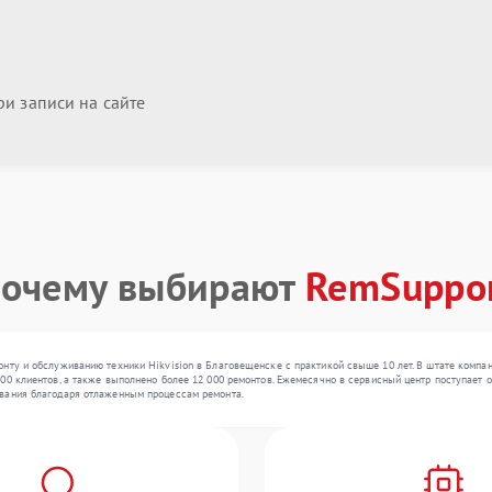
и записи на сайте
очему выбирают
RemSuppo
онту и обслуживанию техники Hikvision в Благовещенске с практикой свыше 10 лет. В штате комп
0 клиентов, а также выполнено более 12 000 ремонтов. Ежемесячно в сервисный центр поступает от
вания благодаря отлаженным процессам ремонта.