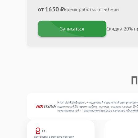
от 1650 ₽
Время работы: от 30 мин
Записаться
Скидка 20% пр
П
HikvisionRemSupport — надежный сервисный центр по рем
подготовкой. За время работы помощь оказана свыше 10 00
неисправностей и гарантируем высокое качество обслужи
13+
лет опыта в ремонте техники