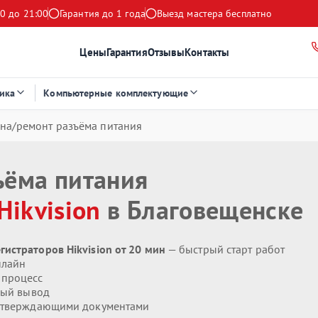
0 до 21:00
Гарантия до 1 года
Выезд мастера бесплатно
Цены
Гарантия
Отзывы
Контакты
ика
Компьютерные комплектующие
на/ремонт разъёма питания
ъёма питания
Hikvision
в Благовещенске
истраторов Hikvision от 20 мин
— быстрый старт работ
нлайн
 процесс
ый вывод
дтверждающими документами