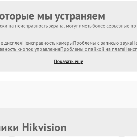
которые мы устраняем
жи на неисправность экрана, могут иметь более серьезные п
е дисплея
Неисправность камеры
Проблемы с записью звука
Н
авность кнопок управления
Проблемы с пайкой на плате
Неисп
Показать еще
ики Hikvision