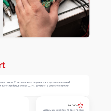
rt
ании — свыше 22 технических специалистов с профессиональной
 300 устройств, включая , , . Мы работаем с широким спектром
50 000+
довольных клиентов по всей России