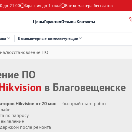
0 до 21:00
Гарантия до 1 года
Выезд мастера бесплатно
Цены
Гарантия
Отзывы
Контакты
ика
Компьютерные комплектующие
на/восстановление ПО
ение ПО
Hikvision
в Благовещенске
торов Hikvision от 20 мин
— быстрый старт работ
нлайн
та по запросу
 выявление
держкой после ремонта