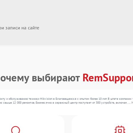
и записи на сайте
очему выбирают
RemSuppo
нту и обслуживанию техники Hikvision в Благовещенске с опытом более 10 лет. В штате компании
о свыше 12 000 ремонтов. Ежемесячно в сервисный центр поступает от 300 устройств, включая , , 