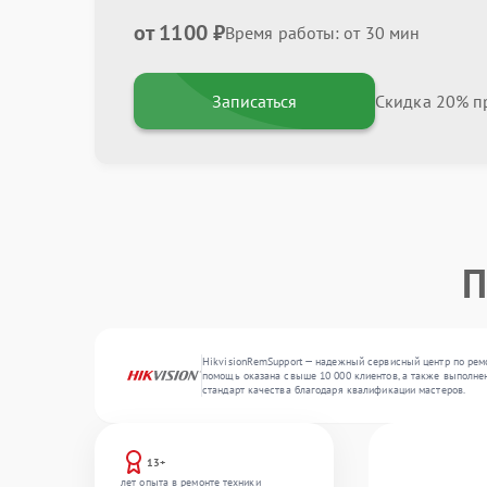
от 1100 ₽
Время работы: от 30 мин
Записаться
Скидка 20% пр
П
HikvisionRemSupport — надежный сервисный центр по ремо
помощь оказана свыше 10 000 клиентов, а также выполнен
стандарт качества благодаря квалификации мастеров.
13+
лет опыта в ремонте техники