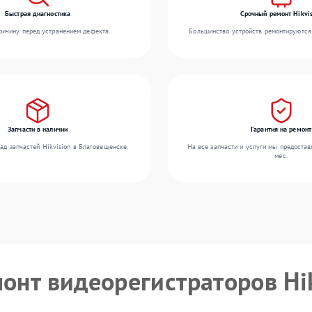
Быстрая диагностика
Срочный ремонт Hikvis
ичину перед устранением дефекта.
Большинство устройств ремонтируются 
Запчасти в наличии
Гарантия на ремонт
ад запчастей Hikvision в Благовещенске.
На все запчасти и услуги мы предостав
мес.
монт видеорегистраторов Hi