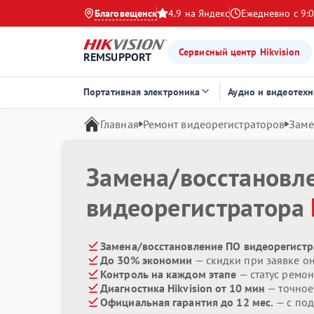
Благовещенск
4.9 на Яндекс
Ежедневно с 9:0
Сервисный центр Hikvision
REMSUPPORT
Портативная электроника
Аудио и видеотехн
Главная
Ремонт видеорегистраторов
Заме
Замена/восстановл
видеорегистратора
Замена/восстановление ПО видеорегистра
До 30% экономии
— скидки при заявке о
Контроль на каждом этапе
— статус ремон
Диагностика Hikvision от 10 мин
— точное
Официальная гарантия до 12 мес.
— с под