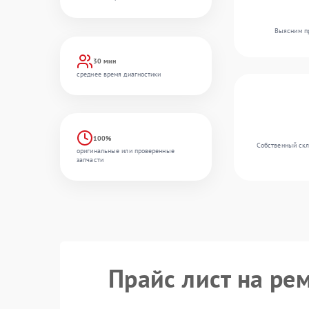
Выясним пр
30 мин
среднее время диагностики
100%
Собственный скл
оригинальные или проверенные
запчасти
Прайс лист на ре