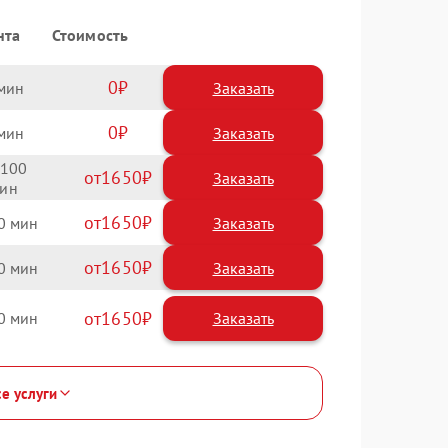
нта
Стоимость
0
Заказать
0
Заказать
100
1650
1650
0
1650
0
1650
0
се услуги