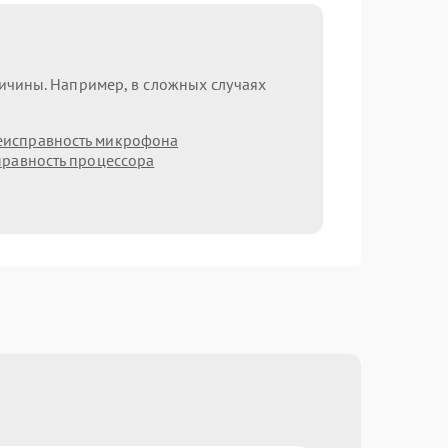
ричины. Например, в сложных случаях
еисправность микрофона
равность процессора