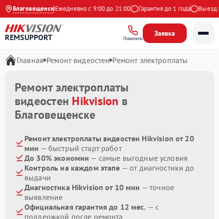
4.9 на Яндекс
Благовещенск
Ежедневно с 9:00 до 21:00
Гарантия до 1 года
Выезд ма
Заявка
REMSUPPORT
Позвонить
Главная
Ремонт видеостен
Ремонт электроплаты
Ремонт электроплаты
видеостен
Hikvision
в
Благовещенске
Ремонт электроплаты видеостен Hikvision от 20
мин
— быстрый старт работ
До 30% экономии
— самые выгодные условия
Контроль на каждом этапе
— от диагностики до
выдачи
Диагностика Hikvision от 10 мин
— точное
выявление
Официальная гарантия до 12 мес.
— с
поддержкой после ремонта