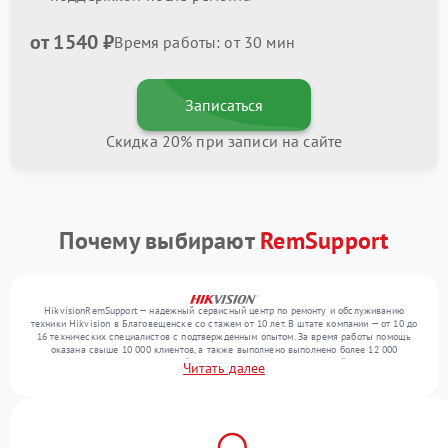
от 1540 ₽
Время работы: от 30 мин
Записаться
Скидка 20% при записи на сайте
Почему выбирают
RemSupport
HikvisionRemSupport — надежный сервисный центр по ремонту и обслуживанию
техники Hikvision в Благовещенске со стажем от 10 лет. В штате компании — от 10 до
16 технических специалистов с подтвержденным опытом. За время работы помощь
оказана свыше 10 000 клиентов, а также выполнено выполнено более 12 000
ремонтов. Ежемесячно в сервисный центр поступает более 300 устройств, включая , , .
Читать далее
Мы выполняем ремонт различного уровня сложности и поддерживаем высокий
стандарт качества благодаря опыту команды.