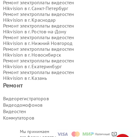
Ремонт электроплаты видеостен
Hikvision в г.
Санкт-Петербург
Ремонт электроплаты видеостен
Hikvision в г.
Краснодар
Ремонт электроплаты видеостен
Hikvision в г.
Ростов-на-Дону
Ремонт электроплаты видеостен
Hikvision в г.
Нижний Новгород
Ремонт электроплаты видеостен
Hikvision в г.
Новосибирск
Ремонт электроплаты видеостен
Hikvision в г.
Екатеринбург
Ремонт электроплаты видеостен
Hikvision в г.
Казань
Ремонт электроплаты видеостен
Ремонт
Hikvision в г.
Воронеж
Ремонт электроплаты видеостен
Видеорегистраторов
Hikvision в г.
Волгоград
Видеодомофонов
Ремонт электроплаты видеостен
Видеостен
Hikvision в г.
Самара
Коммутаторов
Ремонт электроплаты видеостен
Hikvision в г.
Пермь
Ремонт электроплаты видеостен
Мы принимаем
Hikvision в г.
Красноярск
все формы оплаты