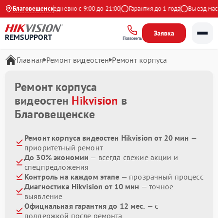
9 на Яндекс
Благовещенск
Ежедневно с 9:00 до 21:00
Гарантия до 1 года
Выезд масте
Заявка
REMSUPPORT
Позвонить
Главная
Ремонт видеостен
Ремонт корпуса
Ремонт корпуса
видеостен
Hikvision
в
Благовещенске
Ремонт корпуса видеостен Hikvision от 20 мин
—
приоритетный ремонт
До 30% экономии
— всегда свежие акции и
спецпредложения
Контроль на каждом этапе
— прозрачный процесс
Диагностика Hikvision от 10 мин
— точное
выявление
Официальная гарантия до 12 мес.
— с
поддержкой после ремонта