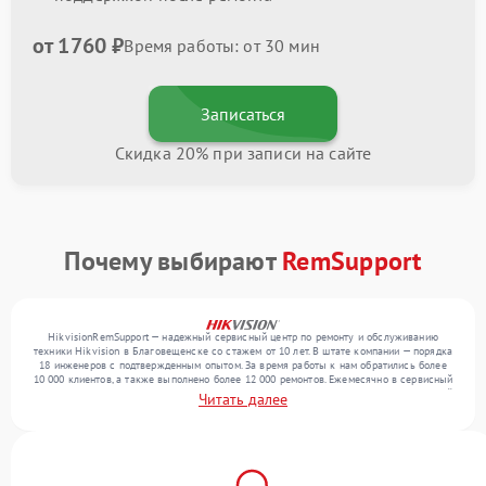
от 1760 ₽
Время работы: от 30 мин
Записаться
Скидка 20% при записи на сайте
Почему выбирают
RemSupport
HikvisionRemSupport — надежный сервисный центр по ремонту и обслуживанию
техники Hikvision в Благовещенске со стажем от 10 лет. В штате компании — порядка
18 инженеров с подтвержденным опытом. За время работы к нам обратились более
10 000 клиентов, а также выполнено более 12 000 ремонтов. Ежемесячно в сервисный
центр поступает свыше 300 единиц техники, включая , , . Мы беремся за задачи любой
Читать далее
сложности и поддерживаем высокий стандарт качества благодаря отлаженным
процессам ремонта.