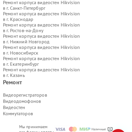
Ремонт корпуса видеостен Hikvision
в г.
Санкт-Петербург
Ремонт корпуса видеостен Hikvision
в г.
Краснодар
Ремонт корпуса видеостен Hikvision
в г.
Ростов-на-Дону
Ремонт корпуса видеостен Hikvision
в г.
Нижний Новгород
Ремонт корпуса видеостен Hikvision
в г.
Новосибирск
Ремонт корпуса видеостен Hikvision
в г.
Екатеринбург
Ремонт корпуса видеостен Hikvision
в г.
Казань
Ремонт корпуса видеостен Hikvision
Ремонт
в г.
Воронеж
Ремонт корпуса видеостен Hikvision
Видеорегистраторов
в г.
Волгоград
Видеодомофонов
Ремонт корпуса видеостен Hikvision
Видеостен
в г.
Самара
Коммутаторов
Ремонт корпуса видеостен Hikvision
в г.
Пермь
Ремонт корпуса видеостен Hikvision
Мы принимаем
в г.
Красноярск
все формы оплаты