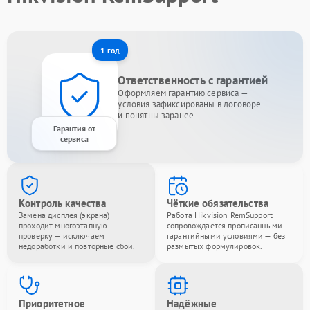
1 год
Ответственность с гарантией
Оформляем гарантию сервиса —
условия зафиксированы в договоре
и понятны заранее.
Гарантия от
сервиса
Контроль качества
Чёткие обязательства
Замена дисплея (экрана)
Работа Hikvision RemSupport
проходит многоэтапную
сопровождается прописанными
проверку — исключаем
гарантийными условиями — без
недоработки и повторные сбои.
размытых формулировок.
Приоритетное
Надёжные