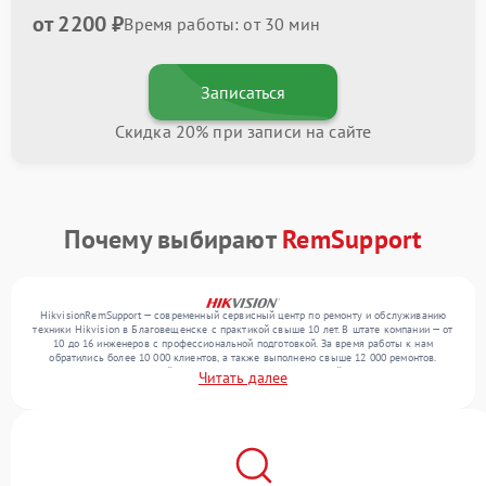
от 2200 ₽
Время работы: от 30 мин
Записаться
Скидка 20% при записи на сайте
Почему выбирают
RemSupport
HikvisionRemSupport — современный сервисный центр по ремонту и обслуживанию
техники Hikvision в Благовещенске с практикой свыше 10 лет. В штате компании — от
10 до 16 инженеров с профессиональной подготовкой. За время работы к нам
обратились более 10 000 клиентов, а также выполнено свыше 12 000 ремонтов.
Ежемесячно в сервисный центр поступает более 300 устройств, включая , , . Мы
Читать далее
беремся за задачи любой сложности и предлагаем стабильный уровень сервиса
благодаря отлаженным процессам ремонта.