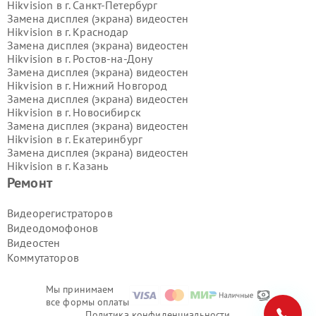
Hikvision в г.
Санкт-Петербург
Замена дисплея (экрана) видеостен
Hikvision в г.
Краснодар
Замена дисплея (экрана) видеостен
Hikvision в г.
Ростов-на-Дону
Замена дисплея (экрана) видеостен
Hikvision в г.
Нижний Новгород
Замена дисплея (экрана) видеостен
Hikvision в г.
Новосибирск
Замена дисплея (экрана) видеостен
Hikvision в г.
Екатеринбург
Замена дисплея (экрана) видеостен
Hikvision в г.
Казань
Замена дисплея (экрана) видеостен
Ремонт
Hikvision в г.
Воронеж
Замена дисплея (экрана) видеостен
Видеорегистраторов
Hikvision в г.
Волгоград
Видеодомофонов
Замена дисплея (экрана) видеостен
Видеостен
Hikvision в г.
Самара
Коммутаторов
Замена дисплея (экрана) видеостен
Hikvision в г.
Пермь
Замена дисплея (экрана) видеостен
Мы принимаем
Hikvision в г.
Красноярск
все формы оплаты
Замена дисплея (экрана) видеостен
Политика конфиденциальности