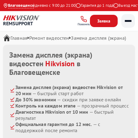
 на Яндекс
Благовещенск
Ежедневно с 9:00 до 21:00
Гарантия до 1 года
Выезд мастер
Заявка
REMSUPPORT
Позвонить
Главная
Ремонт видеостен
Замена дисплея (экрана)
Замена дисплея (экрана)
видеостен
Hikvision
в
Благовещенске
Замена дисплея (экрана) видеостен Hikvision от
20 мин
— быстрый старт работ
До 30% экономии
— скидки при заявке онлайн
Контроль на каждом этапе
— прозрачный процесс
Диагностика Hikvision от 10 мин
— быстрый
результат
Официальная гарантия до 12 мес.
— с
поддержкой после ремонта