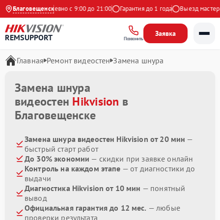
 Яндекс
Благовещенск
Ежедневно с 9:00 до 21:00
Гарантия до 1 года
Выезд мастера 
Заявка
REMSUPPORT
Позвонить
Главная
Ремонт видеостен
Замена шнура
Замена шнура
видеостен
Hikvision
в
Благовещенске
Замена шнура видеостен Hikvision от 20 мин
—
быстрый старт работ
До 30% экономии
— скидки при заявке онлайн
Контроль на каждом этапе
— от диагностики до
выдачи
Диагностика Hikvision от 10 мин
— понятный
вывод
Официальная гарантия до 12 мес.
— любые
проверки результата