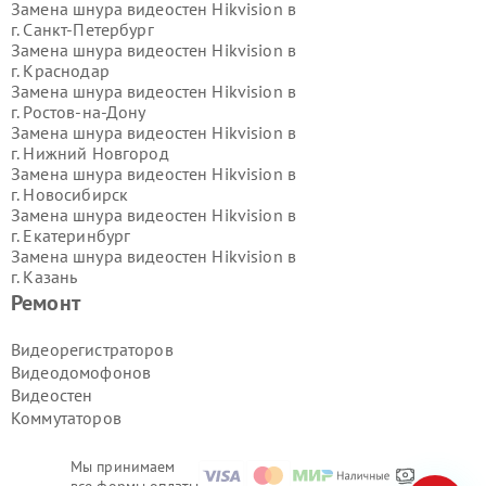
Замена шнура видеостен Hikvision в
г.
Санкт-Петербург
Замена шнура видеостен Hikvision в
г.
Краснодар
Замена шнура видеостен Hikvision в
г.
Ростов-на-Дону
Замена шнура видеостен Hikvision в
г.
Нижний Новгород
Замена шнура видеостен Hikvision в
г.
Новосибирск
Замена шнура видеостен Hikvision в
г.
Екатеринбург
Замена шнура видеостен Hikvision в
г.
Казань
Замена шнура видеостен Hikvision в
Ремонт
г.
Воронеж
Замена шнура видеостен Hikvision в
Видеорегистраторов
г.
Волгоград
Видеодомофонов
Замена шнура видеостен Hikvision в
Видеостен
г.
Самара
Коммутаторов
Замена шнура видеостен Hikvision в
г.
Пермь
Замена шнура видеостен Hikvision в
Мы принимаем
г.
Красноярск
все формы оплаты