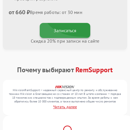
от 660 ₽
Время работы: от 30 мин
Записаться
Скидка 20% при записи на сайте
Почему выбирают
RemSupport
HikvisionRemSupport — надежный сервисный центр по ремонту и обслуживанию
техники Hikvision в Благовещенске со стажем от 10 лет. В штате компании — порядка
18 технических специалистов с подтвержденным опытом. За время работы к нам
обратились более 10 000 клиентов, а также выполнено общее число ремонтов
превысило 12 000. Ежемесячно в сервисный центр поступает свыше 300 единиц
Читать далее
техники, включая , , . Мы беремся за задачи любой сложности и поддерживаем
высокий стандарт качества благодаря квалификации мастеров.