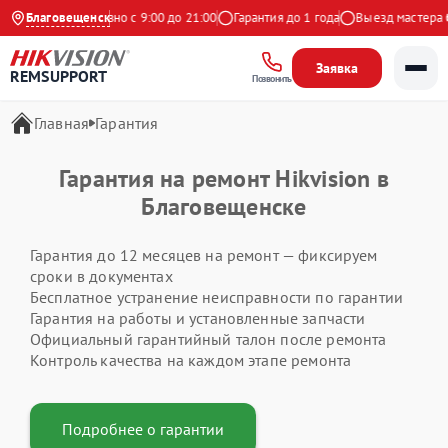
Яндекс
Благовещенск
Ежедневно с 9:00 до 21:00
Гарантия до 1 года
Выезд мастера бе
Заявка
REMSUPPORT
Позвонить
Главная
Гарантия
Гарантия на ремонт Hikvision в
Благовещенске
Гарантия до 12 месяцев на ремонт — фиксируем
сроки в документах
Бесплатное устранение неисправности по гарантии
Гарантия на работы и установленные запчасти
Официальный гарантийный талон после ремонта
Контроль качества на каждом этапе ремонта
Подробнее о гарантии